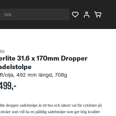
ite
erlite 31.6 x 170mm Dropper
adelstolpe
ft/olja, 492 mm längd, 708g
499
,-
ite dropper sadelstolpe är ett bra och säkert val för cyklister på
a nivåer som vill ha en pålitlig sadelstolpe som ger hög kvalitet