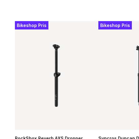
Bikeshop Pris
Bikeshop Pris
RockShox Reverb AXS Dropper
Syncros Duncan D