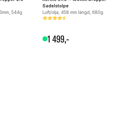
Sadelstolpe
.6mm, 544g
Luft/olja, 458 mm längd, 680g
Betyg:
4.7 utav 5 stjärnor
1
499
,-