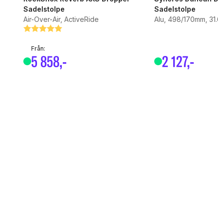
Sadelstolpe
Sadelstolpe
Air-Over-Air, ActiveRide
Alu, 498/170mm, 31
Betyg:
5.0 utav 5 stjärnor
Från:
5
858
,-
2
127
,-