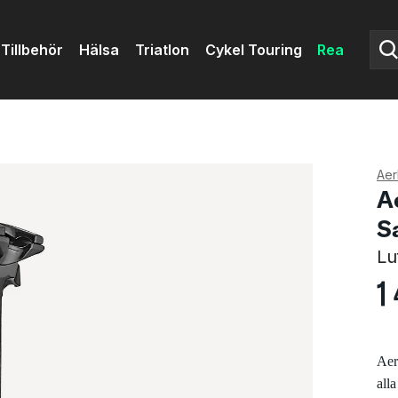
Tillbehör
Hälsa
Triatlon
Cykel Touring
Rea
Aerl
A
S
Lu
1
Aerl
all