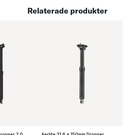
Relaterade produkter
ropper 2.0
Aerlite 31.6 x 150mm Dropper