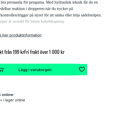
 bra prestanda för pengarna. Med hydraulisk teknik får du en
delbar reaktion i dropperen när du trycker på
rkontrollen/trigger på styret för att sänka eller höja sadelstolpen.
pper är avsedd för intern kabeldragning.
nskaper:
a mer produktinformation
Hydraulisk
kt från 199 kr
Fri frakt över 1 000 kr
Hög kvalitet och prestanda för pengarna
Lätt att underhålla
Lägg i varukorgen
170 mm travel
Intern kabeldragning
Trigger/remote ingår
 online:
+ i lager online
cifikationer: