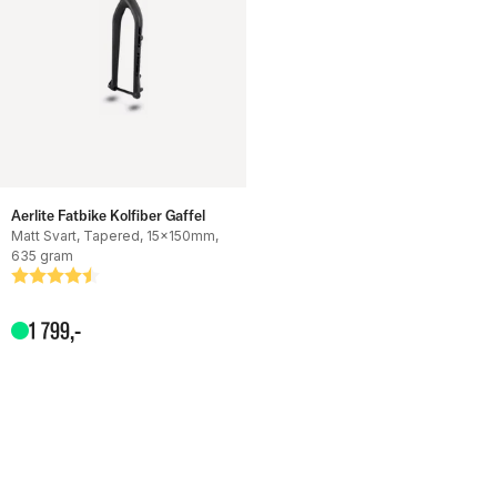
Aerlite Fatbike Kolfiber Gaffel
Matt Svart, Tapered, 15x150mm,
635 gram
Betyg:
4.8 utav 5 stjärnor
1
799
,-