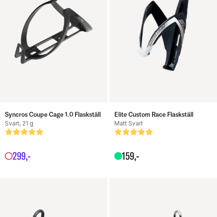
Syncros Coupe Cage 1.0 Flaskställ
Elite Custom Race Flaskställ
Svart, 21 g
Matt Svart
Betyg:
5.0 utav 5 stjärnor
Betyg:
5.0 utav 5 stjärnor
299
,-
159
,-