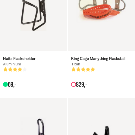
Naits Flaskeholder
King Cage Manything Flaskställ
Aluminium
Titan
Betyg:
4.0 utav 5 stjärnor
Betyg:
5.0 utav 5 stjärnor
69
,-
829
,-