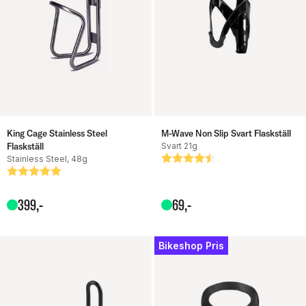
King Cage Stainless Steel
M-Wave Non Slip Svart Flaskställ
Flaskställ
Svart 21g
Stainless Steel, 48g
Betyg:
4.4 utav 5 stjärnor
Betyg:
5.0 utav 5 stjärnor
399
,-
69
,-
Bikeshop Pris