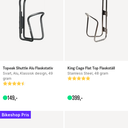
Topeak Shuttle Alu Flaskstativ
King Cage Flat Top Flaskställ
Svart, Alu, Klassisk design, 49
Stainless Steel, 48 gram
gram
Betyg:
5.0 utav 5 stjärnor
Betyg:
4.8 utav 5 stjärnor
149
,-
399
,-
Bikeshop Pris