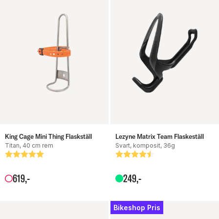
King Cage Mini Thing Flaskställ
Lezyne Matrix Team Flaskeställ
Titan, 40 cm rem
Svart, komposit, 36g
Betyg:
5.0 utav 5 stjärnor
Betyg:
4.3 utav 5 stjärnor
619
,-
249
,-
Bikeshop Pris