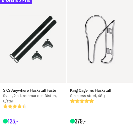
Bikeshop Pris
SKS Anywhere Flaskställ Fäste
King Cage Iris Flaskställ
Svart, 2 stk remmar och fästen,
Stainless steel, 48g
U/ställ
Betyg:
5.0 utav 5 stjärnor
Betyg:
4.9 utav 5 stjärnor
125
,-
379
,-