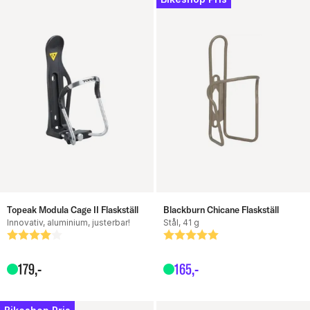
Topeak Modula Cage II Flaskställ
Blackburn Chicane Flaskställ
Innovativ, aluminium, justerbar!
Stål, 41 g
Betyg:
4.0 utav 5 stjärnor
Betyg:
5.0 utav 5 stjärnor
179
,-
165
,-