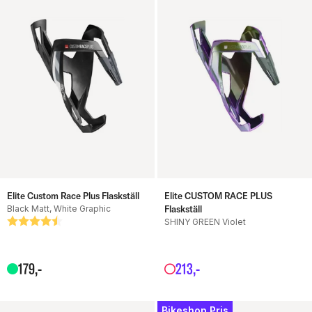
Elite Custom Race Plus Flaskställ
Elite CUSTOM RACE PLUS
Black Matt, White Graphic
Flaskställ
Betyg:
4.5 utav 5 stjärnor
SHINY GREEN Violet
179
,-
213
,-
Bikeshop Pris