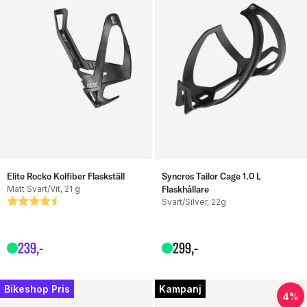
Elite Rocko Kolfiber Flaskställ
Syncros Tailor Cage 1.0 L
Matt Svart/Vit, 21 g
Flaskhållare
Betyg:
4.8 utav 5 stjärnor
Svart/Silver, 22g
239
,-
299
,-
Bikeshop Pris
Kampanj
4%