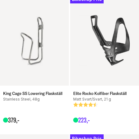
King Cage SS Lowering Flaskställ
Elite Rocko Kolfiber Flaskställ
Stainless Steel, 48g
Matt Svart/Svart, 21 g
Betyg:
4.9 utav 5 stjärnor
379
,-
223
,-
Bikeshop Pris