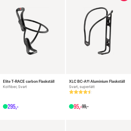
Elite T-RACE carbon Flaskställ
XLC BC-A11 Aluminium Flaskställ
Kolfiber, Svart
Svart, superlätt
Betyg:
4.6 utav 5 stjärnor
295
,-
95
,-
99
,-