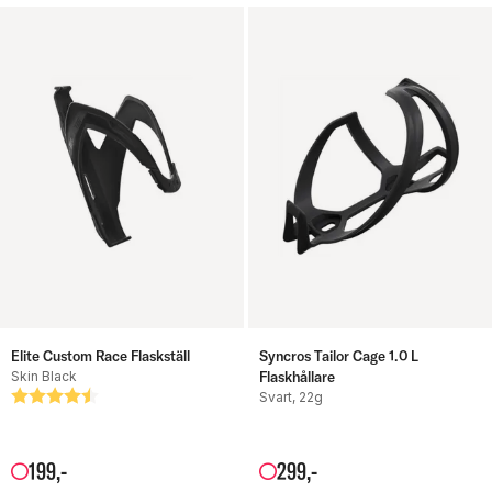
Elite Custom Race Flaskställ
Syncros Tailor Cage 1.0 L
Skin Black
Flaskhållare
Betyg:
4.5 utav 5 stjärnor
Svart, 22g
199
,-
299
,-