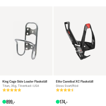
King Cage Side Loader Flaskställ
Elite Cannibal XC Flaskställ
Titan, 35g, Tilverkad i USA
Gloss Svart/Röd
Betyg:
5.0 utav 5 stjärnor
Betyg:
4.4 utav 5 stjärnor
899
,-
174
,-