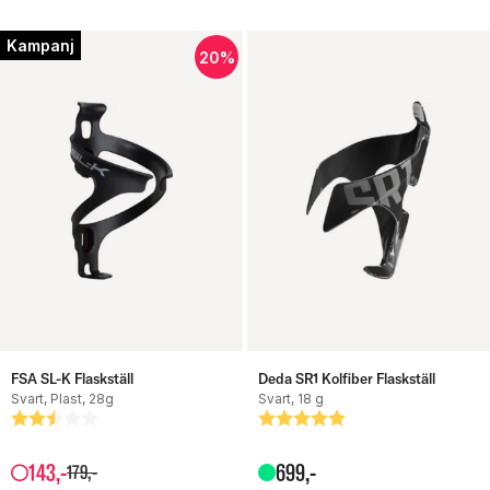
Kampanj
20%
FSA SL-K Flaskställ
Deda SR1 Kolfiber Flaskställ
Svart, Plast, 28g
Svart, 18 g
Betyg:
2.5 utav 5 stjärnor
Betyg:
5.0 utav 5 stjärnor
143
,-
699
,-
179
,-