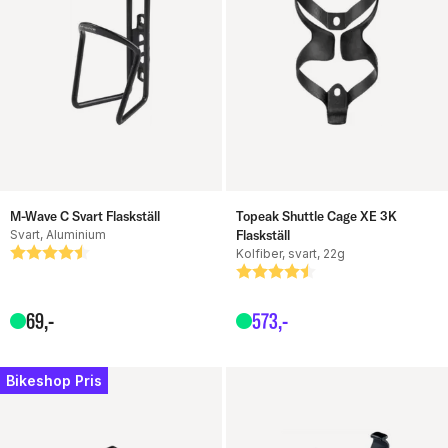
M-Wave C Svart Flaskställ
Topeak Shuttle Cage XE 3K
Svart, Aluminium
Flaskställ
Betyg:
4.2 utav 5 stjärnor
Kolfiber, svart, 22g
Betyg:
4.5 utav 5 stjärnor
69
,-
573
,-
Bikeshop Pris