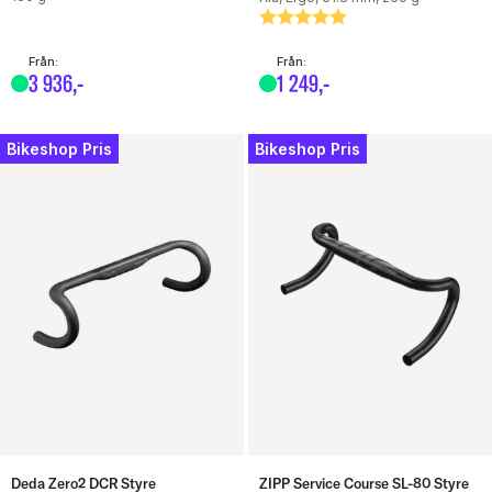
Betyg:
5.0 utav 5 stjärnor
Från:
Från:
3
936
,-
1
249
,-
Bikeshop Pris
Bikeshop Pris
Deda Zero2 DCR Styre
ZIPP Service Course SL-80 Styre