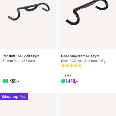
Redshift Top Shelf Styra
Deda Superzero RS Styre
50 mm Rise, 25° flare
Svart POB, Alu, 31.8 mm, 315g
Betyg:
5.0 utav 5 stjärnor
Från:
1
499
,-
1
449
,-
Bikeshop Pris