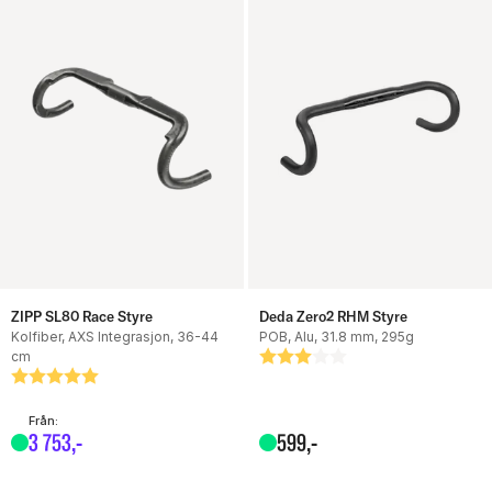
ZIPP SL80 Race Styre
Deda Zero2 RHM Styre
Kolfiber, AXS Integrasjon, 36-44
POB, Alu, 31.8 mm, 295g
cm
Betyg:
3.0 utav 5 stjärnor
Betyg:
5.0 utav 5 stjärnor
Från:
3
753
,-
599
,-