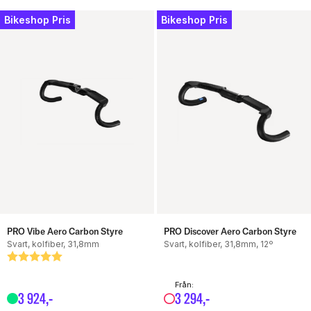
Bikeshop Pris
Bikeshop Pris
PRO Vibe Aero Carbon Styre
PRO Discover Aero Carbon Styre
Svart, kolfiber, 31,8mm
Svart, kolfiber, 31,8mm, 12º
Betyg:
5.0 utav 5 stjärnor
Från:
3
924
,-
3
294
,-