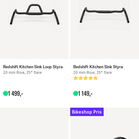
Redshift Kitchen Sink Loop Styra
Redshift Kitchen Sink Styra
20 mm Rise, 25° flare
20 mm Rise, 25° flare
Betyg:
5.0 utav 5 stjärnor
1
499
,-
1
149
,-
Bikeshop Pris