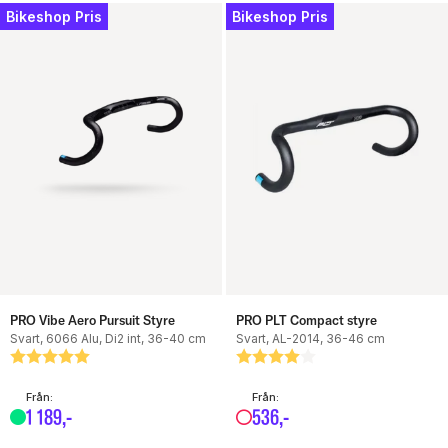
Bikeshop Pris
Bikeshop Pris
PRO Vibe Aero Pursuit Styre
PRO PLT Compact styre
Svart, 6066 Alu, Di2 int, 36-40 cm
Svart, AL-2014, 36-46 cm
Betyg:
5.0 utav 5 stjärnor
Betyg:
4.0 utav 5 stjärnor
Från:
Från:
1
189
,-
536
,-