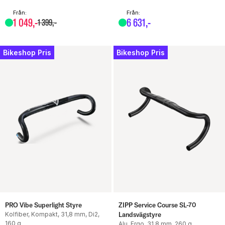
Från:
Från:
1
049
,-
6
631
,-
1
399
,-
Bikeshop Pris
Bikeshop Pris
PRO Vibe Superlight Styre
ZIPP Service Course SL-70
Kolfiber, Kompakt, 31,8 mm, Di2,
Landsvägstyre
160 g
Alu, Ergo, 31.8 mm, 260 g