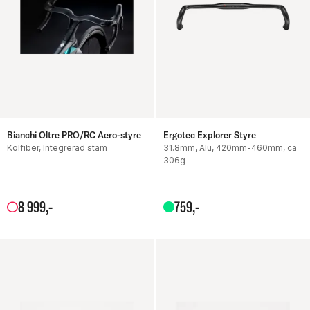
Bianchi Oltre PRO/RC Aero-styre
Ergotec Explorer Styre
Kolfiber, Integrerad stam
31.8mm, Alu, 420mm-460mm, ca
306g
8
999
,-
759
,-