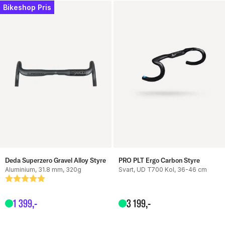
Bikeshop Pris
Deda Superzero Gravel Alloy Styre
PRO PLT Ergo Carbon Styre
Aluminium, 31.8 mm, 320g
Svart, UD T700 Kol, 36-46 cm
Betyg:
5.0 utav 5 stjärnor
1
399
,-
3
199
,-