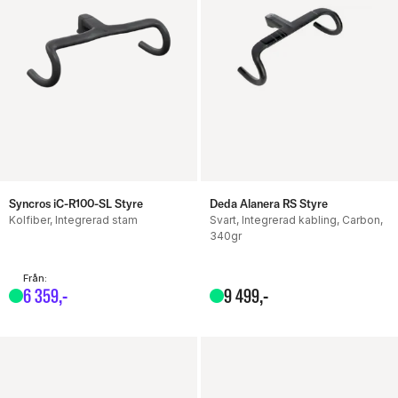
Syncros iC-R100-SL Styre
Deda Alanera RS Styre
Kolfiber, Integrerad stam
Svart, Integrerad kabling, Carbon,
340gr
Från:
6
359
,-
9
499
,-