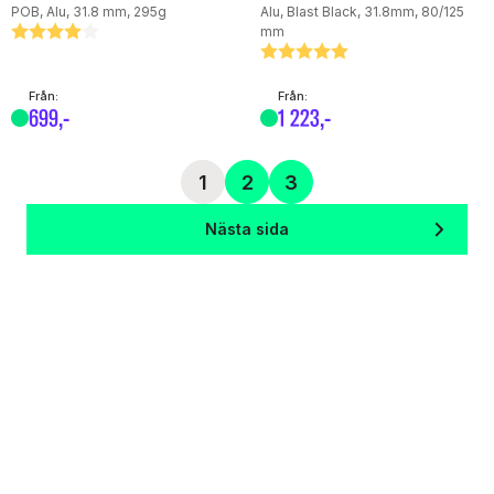
POB, Alu, 31.8 mm, 295g
Alu, Blast Black, 31.8mm, 80/125
mm
Betyg:
4.0 utav 5 stjärnor
Betyg:
5.0 utav 5 stjärnor
Från:
Från:
699
,-
1
223
,-
1
2
3
Nästa sida