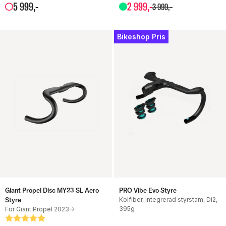
5
999
,-
2
999
,-
3
999
,-
Bikeshop Pris
Giant Propel Disc MY23 SL Aero
PRO Vibe Evo Styre
Styre
Kolfiber, Integrerad styrstam, Di2,
395g
For Giant Propel 2023->
Betyg:
5.0 utav 5 stjärnor