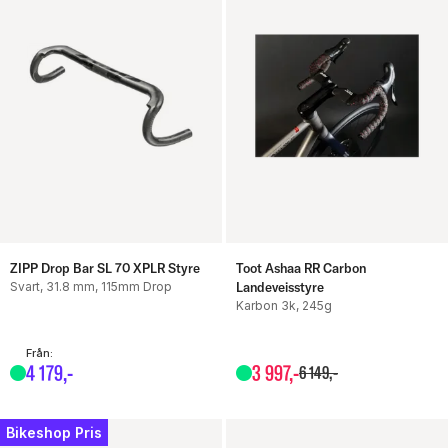
ZIPP Drop Bar SL 70 XPLR Styre
Toot Ashaa RR Carbon
Svart, 31.8 mm, 115mm Drop
Landeveisstyre
Karbon 3k, 245g
Från:
4
179
,-
3
997
,-
6
149
,-
Bikeshop Pris