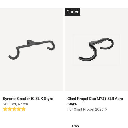
Outlet
Syncros Creston iC SL X Styre
Giant Propel Disc MY23 SLR Aero
Kolfiber, 42 cm
Styre
Betyg:
5.0 utav 5 stjärnor
For Giant Propel 2023->
Från: