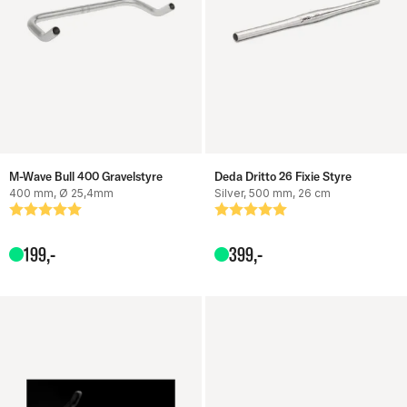
M-Wave Bull 400 Gravelstyre
Deda Dritto 26 Fixie Styre
400 mm, Ø 25,4mm
Silver, 500 mm, 26 cm
Betyg:
5.0 utav 5 stjärnor
Betyg:
5.0 utav 5 stjärnor
199
,-
399
,-