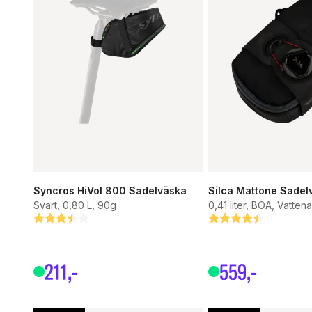
Syncros HiVol 800 Sadelväska
Silca Mattone Sadel
Svart, 0,80 L, 90g
0,41 liter, BOA, Vatte
Betyg:
3.6 utav 5 stjärnor
Betyg:
4.3 utav 5 stjärnor
211
,-
559
,-