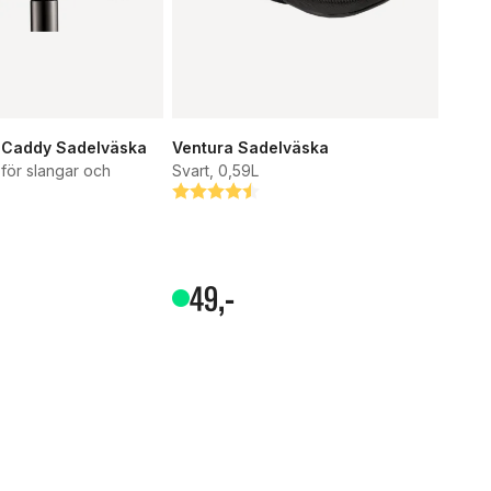
 Caddy Sadelväska
Ventura Sadelväska
 för slangar och
Svart, 0,59L
Betyg:
4.3 utav 5 stjärnor
tjärnor
49
,-