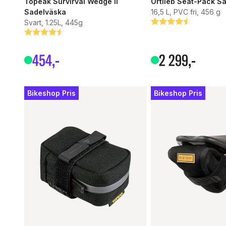
Topeak Survirval Wedge II
Ortlieb Seat-Pack S
Sadelväska
16,5 L, PVC fri, 456 g
Svart, 1.25L, 445g
Betyg:
4.8 utav 5 stjärnor
Betyg:
4.9 utav 5 stjärnor
454
,-
2
299
,-
Bikeshop Pris
Bikeshop Pris