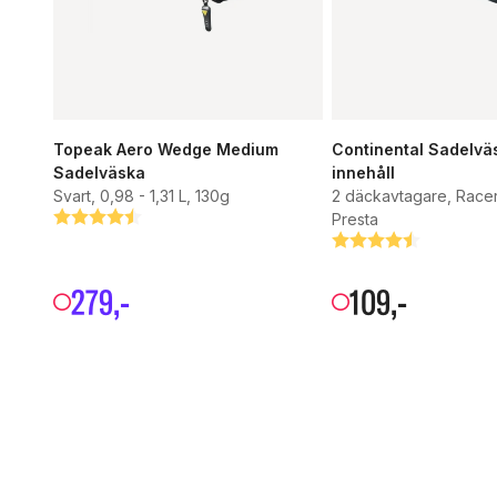
Topeak Aero Wedge Medium
Continental Sadelv
Sadelväska
innehåll
Svart, 0,98 - 1,31 L, 130g
2 däckavtagare, Race
Betyg:
4.1 utav 5 stjärnor
Presta
Betyg:
4.6 utav 5 stjärnor
279
,-
109
,-