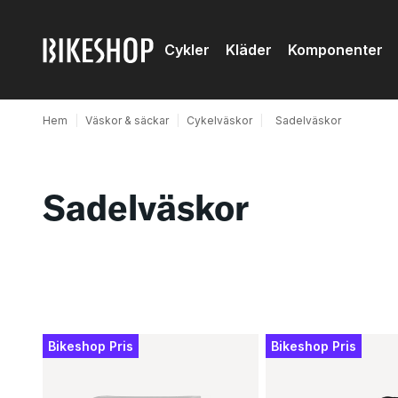
Cykler
Kläder
Komponenter
Hem
|
Väskor & säckar
|
Cykelväskor
|
Sadelväskor
Sadelväskor
Produkter
Bikeshop Pris
Bikeshop Pris