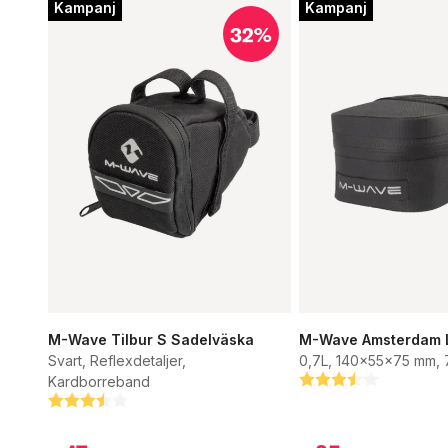
Kampanj
Kampanj
32%
M-Wave Tilbur S Sadelväska
M-Wave Amsterdam 
Svart, Reflexdetaljer,
0,7L, 140x55x75 mm,
Kardborreband
Betyg:
3.3 utav 5 stjärnor
Betyg:
3.9 utav 5 stjärnor