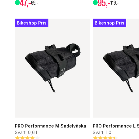
47
,-
95
,-
69
,-
119
,-
Bikeshop Pris
Bikeshop Pris
PRO Performance M Sadelväska
PRO Performance L 
Svart, 0,6 l
Svart, 1,0 l