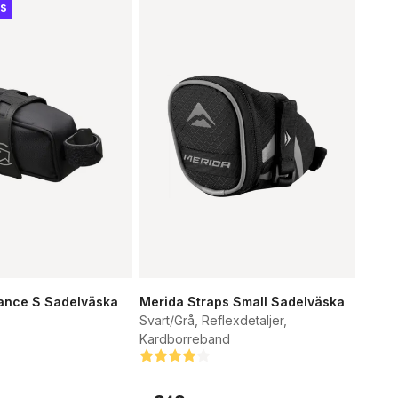
is
ance S Sadelväska
Merida Straps Small Sadelväska
Svart/Grå, Reflexdetaljer,
tjärnor
Kardborreband
Betyg:
4.0 utav 5 stjärnor