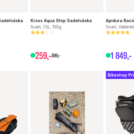
Sadelväska
Kross Aqua Stop Sadelväska
Apidura Raci
Svart, 1.5L, 155g
Svart, Vattentä
Betyg:
3.0 utav 5 stjärnor
Betyg:
5.0 utav 5 s
259
,-
1
849
,-
399
,-
Bikeshop Pr