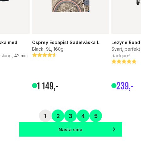
äska med
Osprey Escapist Sadelväska L
Lezyne Road
Black, 9L, 160g
Svart, perfekt
rslang, 42 mm
Betyg:
4.6 utav 5 stjärnor
däckjärn!
Betyg:
5.0 utav 5 s
1
149
,-
239
,-
1
2
3
4
5
Nästa sida