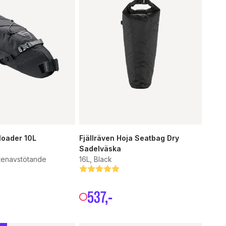
loader 10L
Fjällräven Hoja Seatbag Dry
Sadelväska
ttenavstötande
16L, Black
tjärnor
Betyg:
5.0 utav 5 stjärnor
537
,-