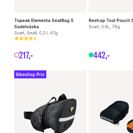
Topeak Elementa SeatBag S
Restrap Tool Pouch 
Sadelväska
Svart, 0.6L, 78g
Svart, Small, 0,3 l, 47g
Betyg:
4.8 utav 5 stjärnor
217
,-
442
,-
Bikeshop Pris