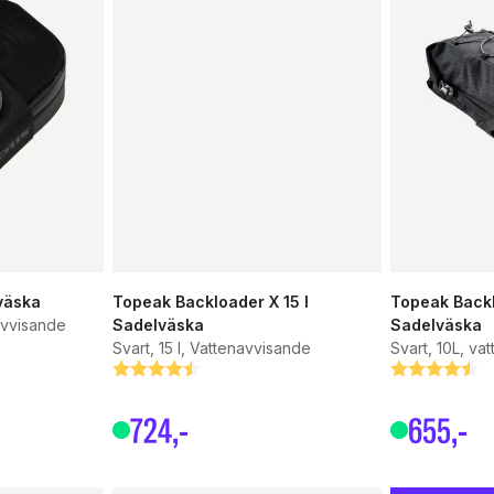
väska
Topeak Backloader X 15 l
Topeak Back
navvisande
Sadelväska
Sadelväska
Svart, 15 l, Vattenavvisande
Svart, 10L, va
Betyg:
4.7 utav 5 stjärnor
Betyg:
4.8 utav 5 s
724
,-
655
,-