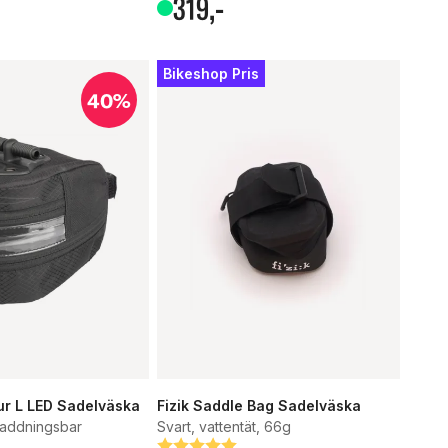
319
,-
Bikeshop Pris
40%
r L LED Sadelväska
Fizik Saddle Bag Sadelväska
laddningsbar
Svart, vattentät, 66g