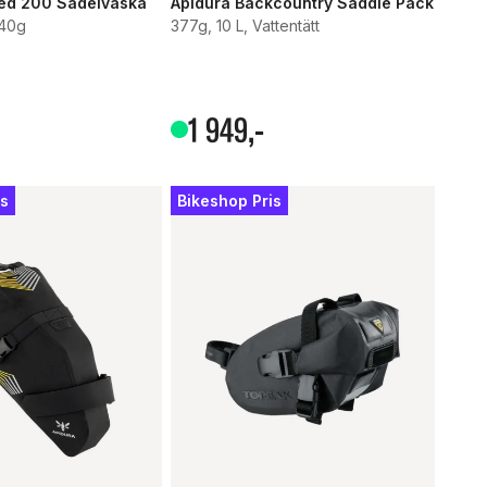
ed 200 Sadelväska
Apidura Backcountry Saddle Pack
 40g
377g, 10 L, Vattentätt
tjärnor
1
949
,-
is
Bikeshop Pris