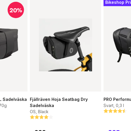
Bikeshop Pr
20%
L Sadelväska
Fjällräven Hoja Seatbag Dry
PRO Perform
 70g
Sadelväska
Svart, 0,3 l
OS, Black
Betyg:
4.7 utav 5 s
Betyg:
4.0 utav 5 stjärnor