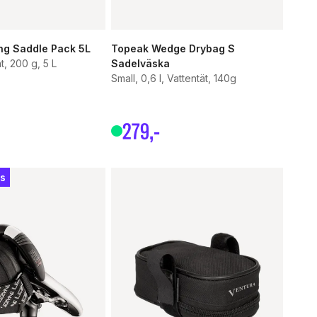
ng Saddle Pack 5L
Topeak Wedge Drybag S
t, 200 g, 5 L
Sadelväska
tjärnor
Small, 0,6 l, Vattentät, 140g
279
,-
is