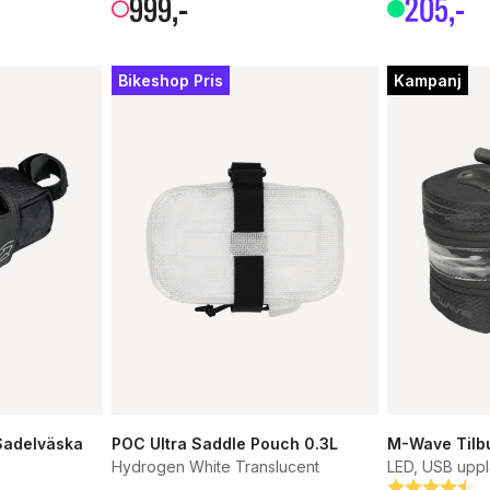
999
,-
205
,-
Bikeshop Pris
Kampanj
Sadelväska
POC Ultra Saddle Pouch 0.3L
M-Wave Tilbu
Hydrogen White Translucent
LED, USB upp