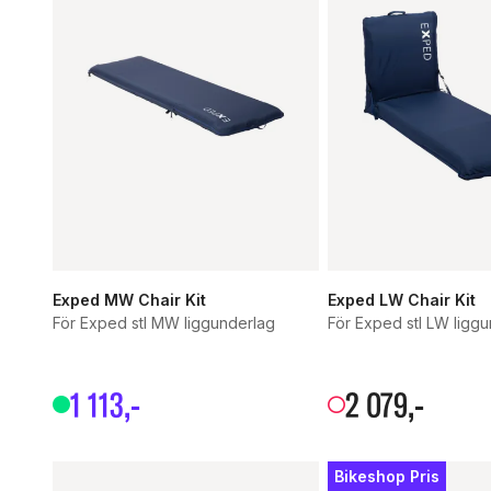
Exped MW Chair Kit
Exped LW Chair Kit
För Exped stl MW liggunderlag
För Exped stl LW ligg
1
113
,-
2
079
,-
Bikeshop Pris