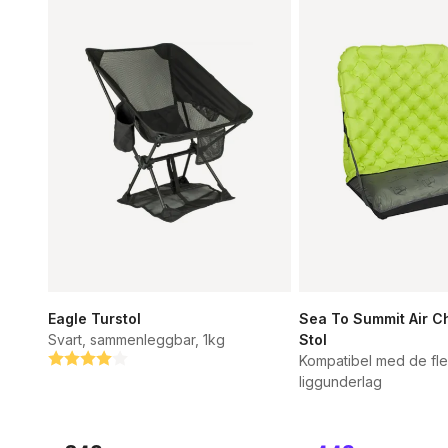
Eagle Turstol
Sea To Summit Air C
Svart, sammenleggbar, 1kg
Stol
Betyg:
4.0 utav 5 stjärnor
Kompatibel med de fle
liggunderlag