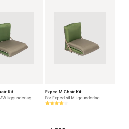
ir Kit
Exped M Chair Kit
 MW liggunderlag
För Exped stl M liggunderlag
tjärnor
Betyg:
4.0 utav 5 stjärnor