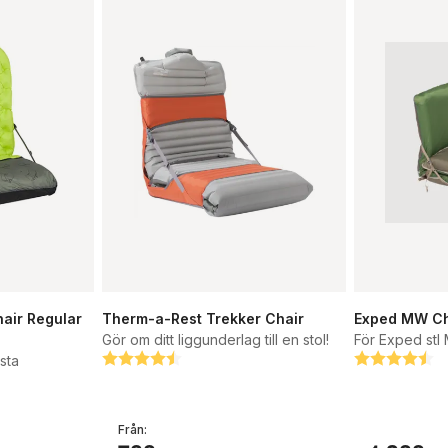
hair Regular
Therm-a-Rest Trekker Chair
Exped MW Cha
Gör om ditt liggunderlag till en stol!
För Exped stl
sta
Betyg:
4.3 utav 5 stjärnor
Betyg:
4.5 utav 5 s
Från: