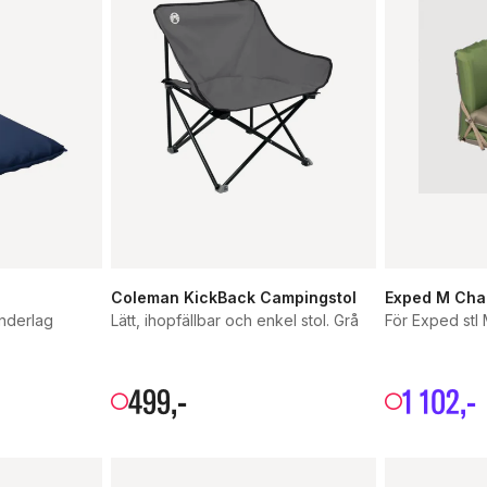
Coleman KickBack Campingstol
Exped M Chai
underlag
Lätt, ihopfällbar och enkel stol. Grå
För Exped stl
499
,-
1
102
,-