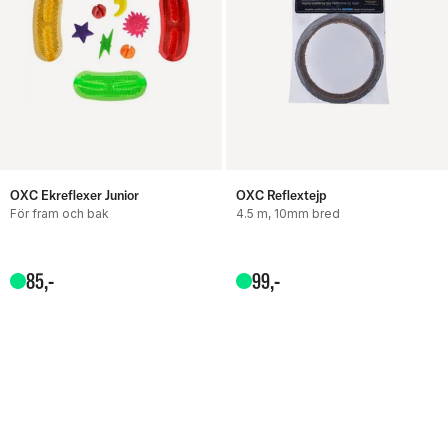
OXC Ekreflexer Junior
OXC Reflextejp
För fram och bak
4.5 m, 10mm bred
85
,-
99
,-