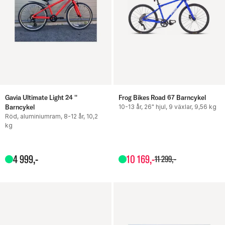
Gavia Ultimate Light 24 ''
Frog Bikes Road 67 Barncykel
Barncykel
10-13 år, 26" hjul, 9 växlar, 9,56 kg
Röd, aluminiumram, 8-12 år, 10,2
kg
4
999
,-
10
169
,-
11
299
,-