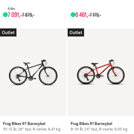
Från:
7
091
,-
6
461
,-
7
879
,-
7
179
,-
Outlet
Outlet
Frog Bikes 67 Barncykel
Frog Bikes 61 Barncykel
10-12 år, 26" hjul, 8 växlar, 9,41 kg
8-10 år, 24" hjul, 8 växlar, 9,05 kg