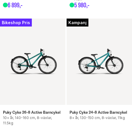
6
899
,-
5
980
,-
Bikeshop Pris
Kampanj
Puky Cyke 26-8 Active Barncykel
Puky Cyke 24-8 Active Barncykel
10+ år, 140-160 cm, 8-växlar,
8+ år, 130-150 cm, 8-växlar, 11kg
11.5kg