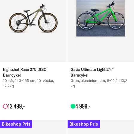
Eightshot Race 275 DISC
Gavia Ultimate Light 24 ''
Barncykel
Barncykel
10+ år, 143-165 cm, 10-växlar,
Grön, aluminiumram, 8-12 år, 10,2
12.2kg
kg
12
499
,-
4
999
,-
Bikeshop Pris
Bikeshop Pris