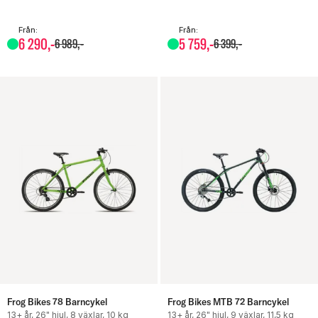
Från:
Från:
6
290
,-
5
759
,-
6
989
,-
6
399
,-
Frog Bikes 78 Barncykel
Frog Bikes MTB 72 Barncykel
13+ år, 26" hjul, 8 växlar, 10 kg
13+ år, 26" hjul, 9 växlar, 11,5 kg