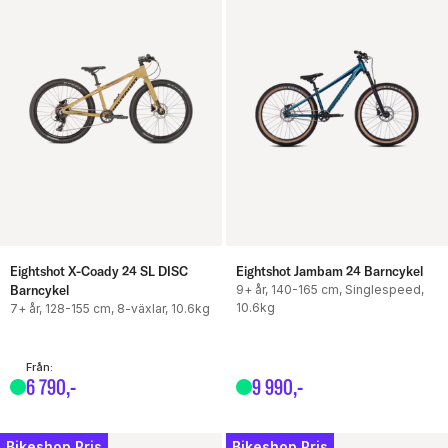
Eightshot X-Coady 24 SL DISC
Eightshot Jambam 24 Barncykel
Barncykel
9+ år, 140-165 cm, Singlespeed,
10.6kg
7+ år, 128-155 cm, 8-växlar, 10.6kg
Från:
6
790
,-
9
990
,-
Bikeshop Pris
Bikeshop Pris