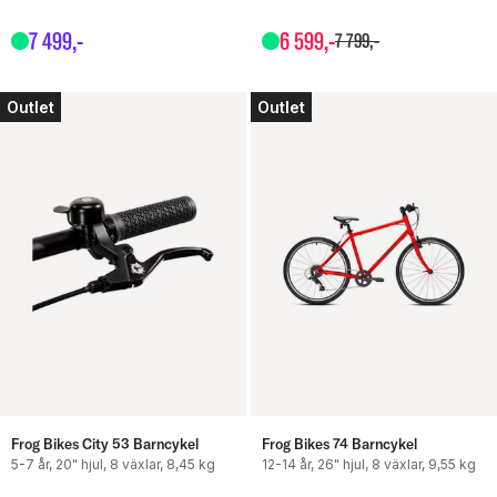
7
499
,-
6
599
,-
7
799
,-
Outlet
Outlet
Frog Bikes City 53 Barncykel
Frog Bikes 74 Barncykel
5-7 år, 20" hjul, 8 växlar, 8,45 kg
12-14 år, 26" hjul, 8 växlar, 9,55 kg