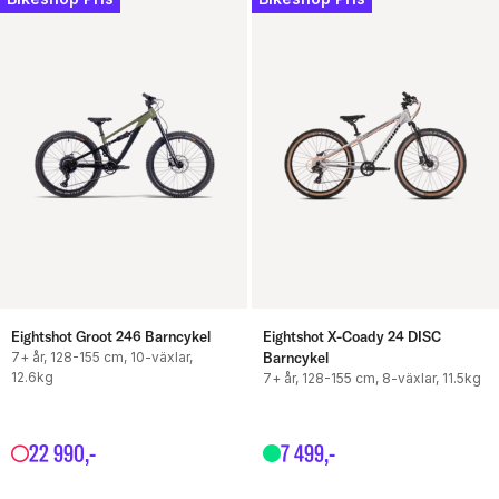
Eightshot Groot 246 Barncykel
Eightshot X-Coady 24 DISC
7+ år, 128-155 cm, 10-växlar,
Barncykel
12.6kg
7+ år, 128-155 cm, 8-växlar, 11.5kg
22
990
,-
7
499
,-