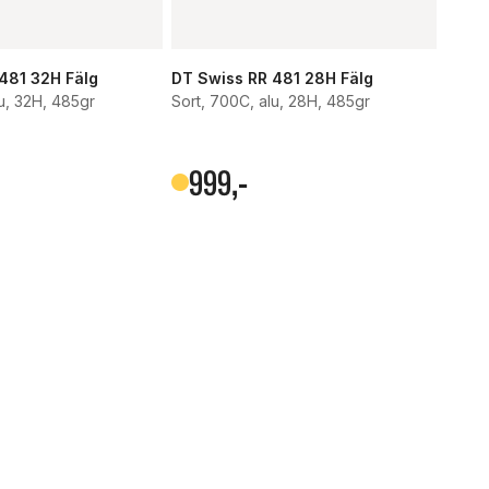
481 32H Fälg
DT Swiss RR 481 28H Fälg
u, 32H, 485gr
Sort, 700C, alu, 28H, 485gr
999
,-