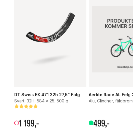
DT Swiss EX 471 32h 27,5" Fälg
Aerlite Race AL Felg
Svart, 32H, 584 x 25, 500 g
Alu, Clincher, fälgbrom
Betyg:
5.0 utav 5 stjärnor
1
199
,-
499
,-