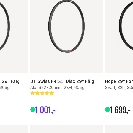
 29" Fälg
DT Swiss FR 541 Disc 29" Fälg
Hope 29" For
 605g
Alu, 622x30 mm, 28H, 605g
Svart, 32h, 
Betyg:
5.0 utav 5 stjärnor
1
001
,-
1
699
,-