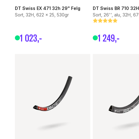
DT Swiss EX 471 32h 29" Felg
DT Swiss BR 710 32H
Sort, 32H, 622 x 25, 530gr
Sort, 26'', alu, 32H, 6
Betyg:
5.0 utav 5 stjärnor
1
023
,-
1
249
,-