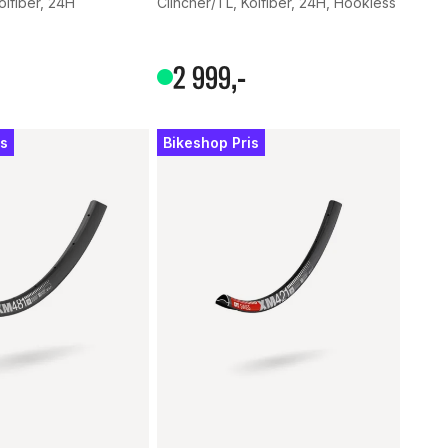
olfiber, 24H
Clincher/TL, Kolfiber, 24H, Hookless
tjärnor
2
999
,-
is
Bikeshop Pris