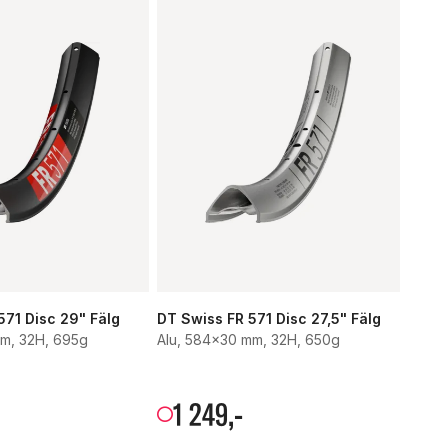
571 Disc 29" Fälg
DT Swiss FR 571 Disc 27,5" Fälg
mm, 32H, 695g
Alu, 584x30 mm, 32H, 650g
1
249
,-