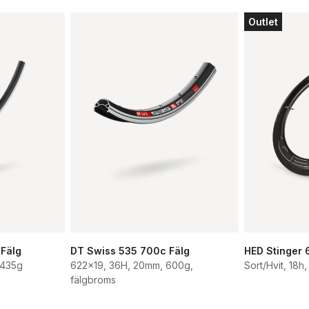
Outlet
 Fälg
DT Swiss 535 700c Fälg
HED Stinger 
 435g
622x19, 36H, 20mm, 600g,
Sort/Hvit, 18h,
fälgbroms