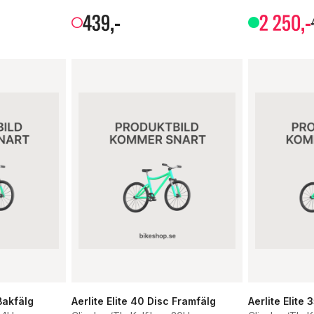
439
,-
2
250
,-
 Bakfälg
Aerlite Elite 40 Disc Framfälg
Aerlite Elite 