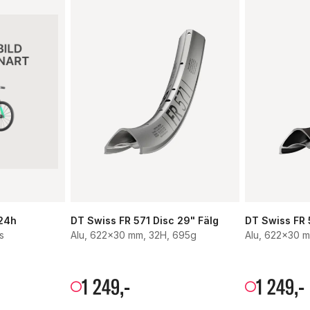
 24h
DT Swiss FR 571 Disc 29" Fälg
DT Swiss FR 
s
Alu, 622x30 mm, 32H, 695g
Alu, 622x30 
1
249
,-
1
249
,-