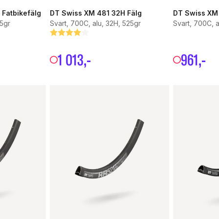
 Fatbikefälg
DT Swiss XM 481 32H Fälg
DT Swiss XM
75gr
Svart, 700C, alu, 32H, 525gr
Svart, 700C, a
Betyg:
4.0 utav 5 stjärnor
1
013
,-
961
,-