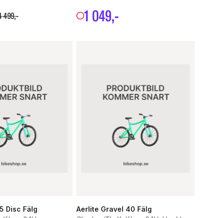
1
049
,-
4
499
,-
35 Disc Fälg
Aerlite Gravel 40 Fälg