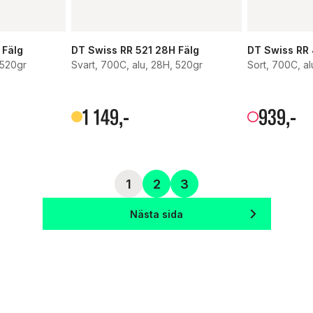
 Fälg
DT Swiss RR 521 28H Fälg
DT Swiss RR 
 520gr
Svart, 700C, alu, 28H, 520gr
Sort, 700C, al
1
149
,-
939
,-
1
2
3
Nästa sida