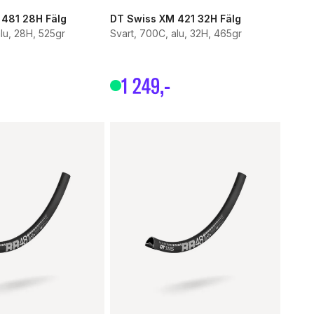
 481 28H Fälg
DT Swiss XM 421 32H Fälg
lu, 28H, 525gr
Svart, 700C, alu, 32H, 465gr
1
249
,-