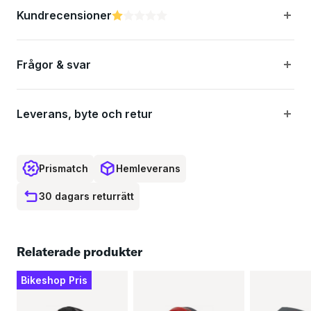
Kundrecensioner
Betyg:
1.0 utav 5 stjärnor
50 mm bultavstånd
Frågor & svar
Specifikationer:
Leverans, byte och retur
Färg: Röd / silver
Prismatch
Hemleverans
Ljusfärg: Röd
30 dagars returrätt
Montering: På bagagefacket
Batteri: Dynamo
Relaterade produkter
Bikeshop Pris