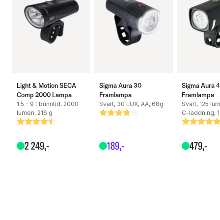
Light & Motion SECA
Sigma Aura 30
Sigma Aura 
Comp 2000 Lampa
Framlampa
Framlampa
1.5 - 9 t brinntid, 2000
Svart, 30 LUX, AA, 68g
Svart, 125 lu
lumen, 216 g
C-laddning, 
Betyg:
4.0 utav 5 stjärnor
Betyg:
4.5 utav 5 stjärnor
Betyg:
5.0 utav 5
2
249
,-
189
,-
479
,-