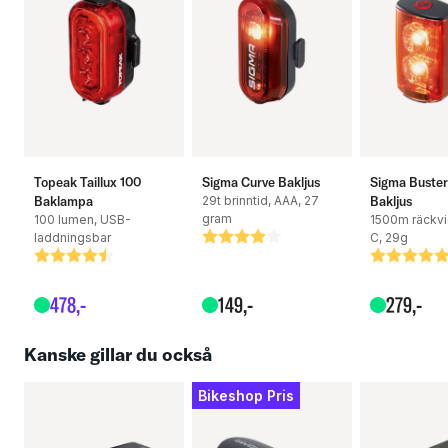
Topeak Taillux 100
Sigma Curve Bakljus
Sigma Buster
Baklampa
29t brinntid, AAA, 27
Bakljus
gram
100 lumen, USB-
1500m räckvi
laddningsbar
Betyg:
4.0 utav 5 stjärnor
C, 29g
Betyg:
4.8 utav 5 stjärnor
Betyg:
5.0 utav 5
478
,-
149
,-
279
,-
Kanske gillar du också
Bikeshop Pris