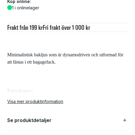
Köp online:
1 i onlinelager
Frakt från 199 kr
Fri frakt över 1 000 kr
Minimalistisk bakljus som är dynamodriven och utformad för
att fästas i ett bagagefack.
Egenskaper:
Visa mer produktinformation
Eget vitt ljus vid bromsning, ger bättre säkerhet
Se produktdetaljer
2 fogar med sensorer, ingen kabel krävs från broms till
bakljus