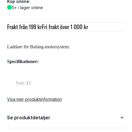
Köp online:
5+ i lager online
Frakt från 199 kr
Fri frakt över 1 000 kr
Laddare för Bafang-motorsystem.
Specifikationer:
Volt: 43
Amper: 2
Visa mer produktinformation
Plugg er 8mm i diameter.
Se produktdetaljer