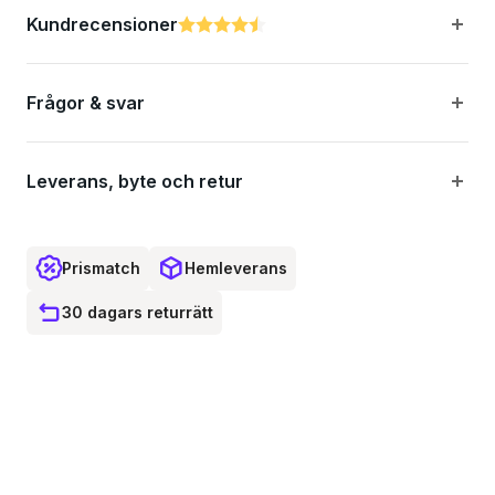
Kundrecensioner
Betyg:
4.2 utav 5 stjärnor
Frågor & svar
Leverans, byte och retur
Prismatch
Hemleverans
30 dagars returrätt