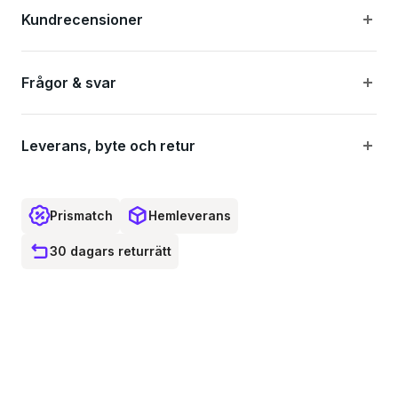
Vikt: 3 kg
Kundrecensioner
Maximal hastighet: 25 km / h
Frågor & svar
Montering: Baknav
Designad för: eTour
Leverans, byte och retur
1 speed drev 13T
Prismatch
Hemleverans
30 dagars returrätt