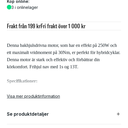
Köp online:
3 i onlinelager
Frakt från 199 kr
Fri frakt över 1 000 kr
Denna bakhjulsdrivna motor, som har en effekt på 250W och
ett maximalt vridmoment på 30Nm, er perfekt för hybridcyklar.
Denna motor är stark och effektiv och förbättrar din
körkomfort. Frihjul nav med 1s og 13T.
Specifikationer:
Visa mer produktinformation
Effekt: 250W, 36V
Se produktdetaljer
Torque: 30 Nm