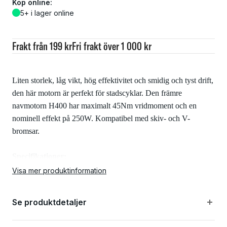
Köp online:
5+ i lager online
Frakt från 199 kr
Fri frakt över 1 000 kr
Liten storlek, låg vikt, hög effektivitet och smidig och tyst drift,
den här motorn är perfekt för stadscyklar. Den främre
navmotorn H400 har maximalt 45Nm vridmoment och en
nominell effekt på 250W. Kompatibel med skiv- och V-
bromsar.
Specifikationer:
Visa mer produktinformation
Effekt: 250W, 36V
Se produktdetaljer
Torque: 45 Nm