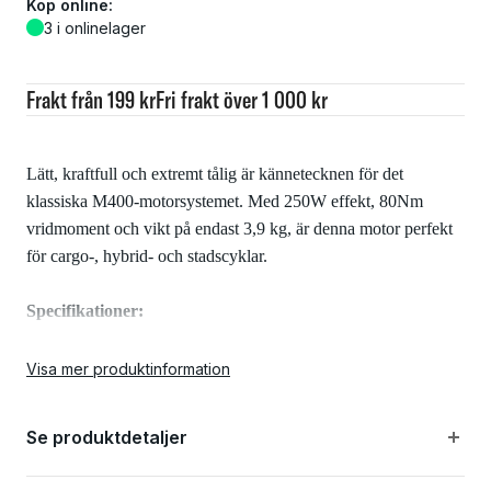
Köp online:
3 i onlinelager
Frakt från 199 kr
Fri frakt över 1 000 kr
Lätt, kraftfull och extremt tålig är kännetecknen för det
klassiska M400-motorsystemet. Med 250W effekt, 80Nm
vridmoment och vikt på endast 3,9 kg, är denna motor perfekt
för cargo-, hybrid- och stadscyklar.
Specifikationer:
Visa mer produktinformation
Effekt: 250W, 36V
Se produktdetaljer
Torque: 80 Nm