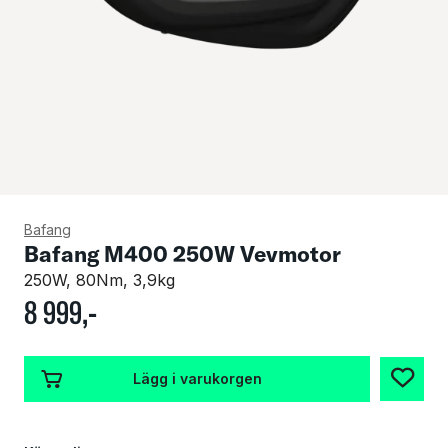
Bafang
Bafang M400 250W Vevmotor
250W, 80Nm, 3,9kg
8
999
,-
Lägg i varukorgen