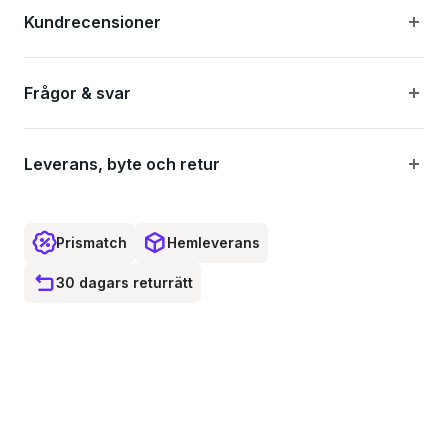
Protokoll: CAN-bus
Kundrecensioner
Vikt: 3,9 kg
Frågor & svar
Maximal hastighet: 25 km / h
Montering: vev
Leverans, byte och retur
Designad för: eCity, eTouring, eCargo
Prismatch
Hemleverans
30 dagars returrätt