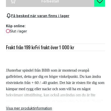
Förbeställ
Få besked när varan finns i lager
Köp online:
Slut i lager
Frakt från 199 kr
Fri frakt över 1 000 kr
JJusterbar spindel från BBB som är monterad ovanpå
gaffelröret, detta ger dig en högre vinkelpunkt. Du kan ändra
röstvinkeln från + 60 / -40 grader. Det här är rösten för dig som
kämpar med rygg eller nacke och som vill ha en något
bekvämare sittställning, kan också användas om du är lite
spänd i överkroppen, genom att justera vinkeln kan du "lossa"
axelbladen.
Visa mer produktinformation