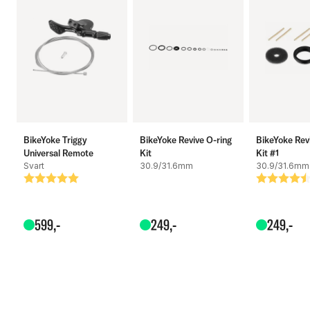
Specifikationer:
Material: Aluminium
Typ: Hydraulisk
BikeYoke Triggy
BikeYoke Revive O-ring
BikeYoke Rev
Universal Remote
Kit
Kit #1
Fjärrkontroll: Ingår inte
Svart
30.9/31.6mm
30.9/31.6mm
Betyg:
5.0 utav 5 stjärnor
Betyg:
4.5 utav 5
Diameter: 31,6 mm
599
,-
249
,-
249
,-
Travel: 160 mm
Vikt: 545 gram