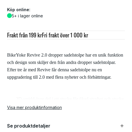
Köp online:
5+ i lager online
Frakt från 199 kr
Fri frakt över 1 000 kr
BikeYoke Revive 2.0 dropper sadelstolpe har en unik funktion
och design som skiljer den från andra dropper sadelstolpar.
Efter tre år med Revive får denna sadelstolpe nu en
uppgradering till 2.0 med flera nyheter och förbättringar.
3D-smidd övre del i ett stycke för ökad styvhet och stycke
Visa mer produktinformation
Helt hårdanodiserade "pin-seats" i överdelen för ökat
korrosionsskydd
Se produktdetaljer