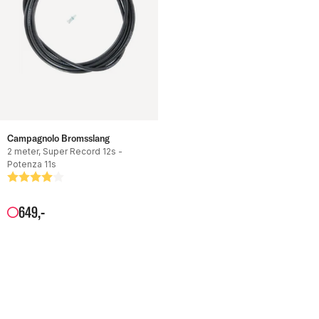
Campagnolo Bromsslang
2 meter, Super Record 12s -
Potenza 11s
Betyg:
4.0 utav 5 stjärnor
649
,-