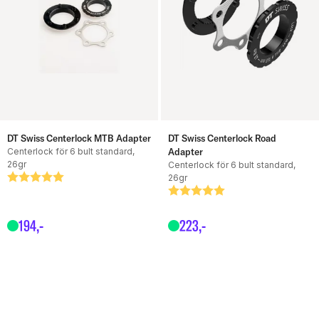
DT Swiss Centerlock MTB Adapter
DT Swiss Centerlock Road
Centerlock för 6 bult standard,
Adapter
26gr
Centerlock för 6 bult standard,
Betyg:
5.0 utav 5 stjärnor
26gr
Betyg:
5.0 utav 5 stjärnor
194
,-
223
,-