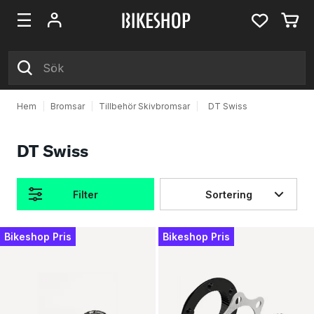
Hem
|
Bromsar
|
Tillbehör Skivbromsar
|
DT Swiss
DT Swiss
Filter
Sortering
Produkter
Bikeshop Pris
Bikeshop Pris