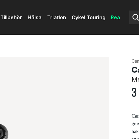
Tillbehör
Hälsa
Triatlon
Cykel Touring
Rea
Ca
C
Me
3
Cam
gra
bak