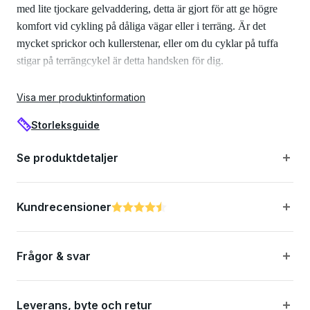
med lite tjockare gelvaddering, detta är gjort för att ge högre
komfort vid cykling på dåliga vägar eller i terräng. Är det
mycket sprickor och kullerstenar, eller om du cyklar på tuffa
stigar på terrängcykel är detta handsken för dig.
Egenskaper:
Visa mer produktinformation
Storleksguide
Bra padding säkerställer optimal komfort på tuffa underlag
Se produktdetaljer
Andas bra tack vare mikromesh-materialet
Kundrecensioner
Betyg:
4.5 utav 5 stjärnor
Kardborre gör handsken enkel att ta på och av
Frågor & svar
Specifikationer:
Leverans, byte och retur