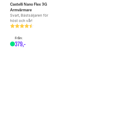
Castelli Nano Flex 3G
Armvärmare
Svart, Bästsäljaren för
höst och vår!
Betyg:
4.8 utav 5 stjärnor
Från:
379
,-