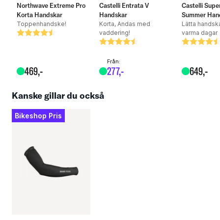
Northwave Extreme Pro
Castelli Entrata V
Castelli Supe
Korta Handskar
Handskar
Summer Han
Toppenhandske!
Korta, Andas med
Lätta handska
vaddering!
varma dagar
Betyg:
4.1 utav 5 stjärnor
Betyg:
4.4 utav 5 stjärnor
Betyg:
4.4 utav 5
Från:
469
,-
277
,-
649
,-
Kanske gillar du också
Bikeshop Pris