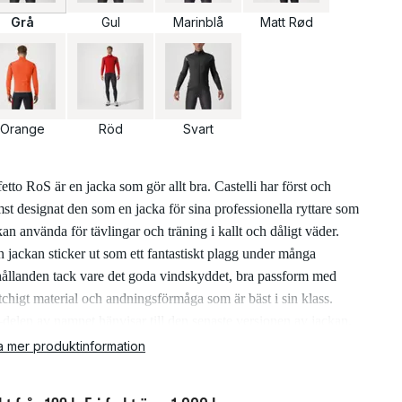
Grå
Gul
Marinblå
Matt Rød
Orange
Röd
Svart
fetto RoS är en jacka som gör allt bra. Castelli har först och
mst designat den som en jacka för sina professionella ryttare som
kan använda för tävlingar och träning i kallt och dåligt väder.
 jackan sticker ut som ett fantastiskt plagg under många
hållanden tack vare det goda vindskyddet, bra passform med
etchigt material och andningsförmåga som är bäst i sin klass.
-delen av namnet hänvisar till den senaste versionen av jackan,
lusive en YKK Vislon-dragkedja som kan öppnas både upptill
a mer produktinformation
 nedtill för att ge bättre ventilation. Reflexen på baksidan är mer
lig, sömmarna som tidigare fanns på axlarna har flyttats bakåt