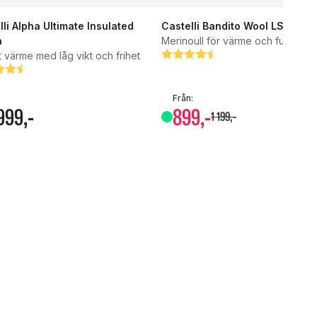
lli Alpha Ultimate Insulated
Castelli Bandito Wool LS Under
a
Merinoull för värme och fukttrans
t värme med låg vikt och frihet
Betyg:
4.8 utav 5 stjärnor
g:
tav 5 stjärnor
Från:
999
,-
899
,-
1
199
,-