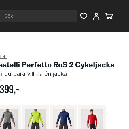
elli
astelli Perfetto RoS 2 Cykeljacka
 du bara vill ha én jacka
:
399
,-