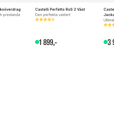
 Skoöverdrag
Castelli Perfetto RoS 2 Väst
Caste
ch prestanda
Den perfekta västen!
Jack
or
Betyg:
4.5 utav 5 stjärnor
Ultima
Bety
4.8 u
1
899
,-
3