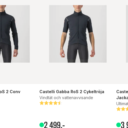
RoS 2 Conv
Castelli Gabba RoS 2 Cykeltröja
Caste
Vindtät och vattenavvisande
Jack
Betyg:
4.6 utav 5 stjärnor
Ultima
or
Bety
4.8 u
2
499
,-
3