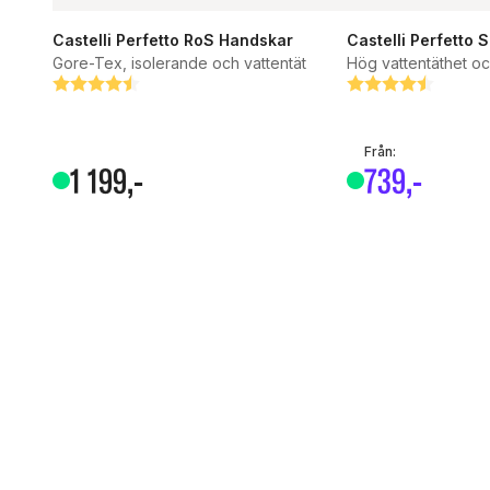
Castelli Perfetto RoS Handskar
Castelli Perfetto
Gore-Tex, isolerande och vattentät
Hög vattentäthet o
Betyg:
4.5 utav 5 stjärnor
Betyg:
4.7 utav 5 stjärn
Från:
1
199
,-
739
,-