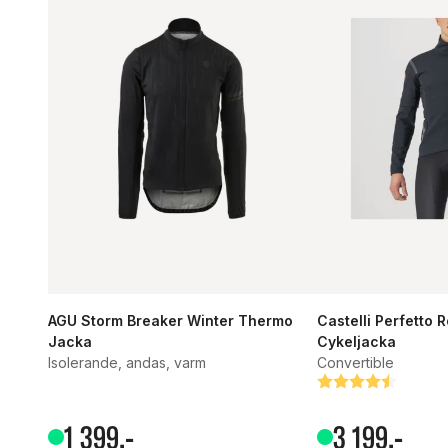
AGU Storm Breaker Winter Thermo
Castelli Perfetto 
Jacka
Cykeljacka
Isolerande, andas, varm
Convertible
Betyg:
4.7 utav 5 stjärn
1
399
,-
3
199
,-