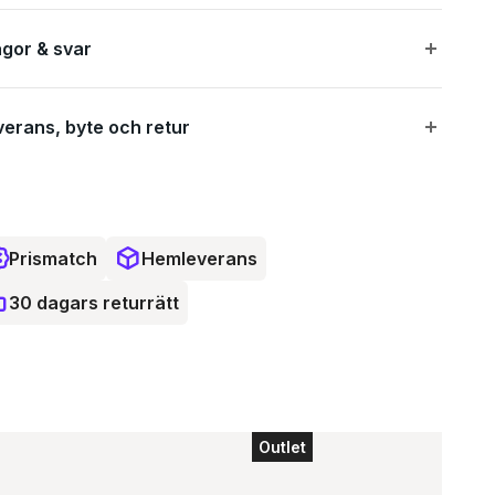
Gore-Tex Infinium WIndstopper 203 Stretch på ryggen för
ågor & svar
extra stretch och andningsförmåga
Tejpade axelsömmar för extra regnskydd
verans, byte och retur
YKK dragkedja med stormklaff
Ventilationsöppningar på sidorna
2 bakfickor med separat ficka för minipump
Extra lång rygg för skydd mot vatten från bakhjulet
Prismatch
Hemleverans
30 dagars returrätt
cifikationer:
Material: Gore-Tex Infinium, Rosso Corsa
Säsong: Vår/höst, vinter
Temperatur: 4° - 14°C
Outlet
Passform: Smal