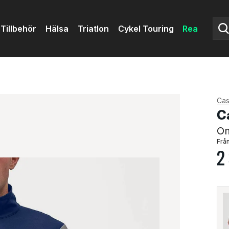
Tillbehör
Hälsa
Triatlon
Cykel Touring
Rea
Cast
C
Om
Från
2