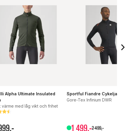
Storleksinformation: Liten i storleken
lli Alpha Ultimate Insulated
Sportful Fiandre Cykeljacka
a
Gore-Tex Infinium DWR
t värme med låg vikt och frihet
g:
tav 5 stjärnor
999
,-
1
499
,-
2
499
,-