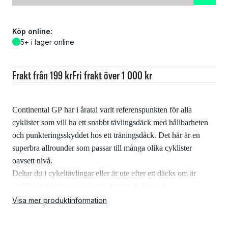
Köp online:
5+ i lager online
Frakt från 199 kr
Fri frakt över 1 000 kr
Continental GP har i åratal varit referenspunkten för alla
cyklister som vill ha ett snabbt tävlingsdäck med hållbarheten
och punkteringsskyddet hos ett träningsdäck. Det här är en
superbra allrounder som passar till många olika cyklister
oavsett nivå.
Deltar du i cykeltävlingar eller är ute efter ett däcks om är
snabbt, håller länge och som sitter bra i alla väder
rekommenderar vi Continental GP 5000 utan förbehåll!
Visa mer produktinformation
Egenskaper: