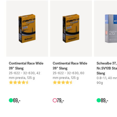
Continental Race Wide
Continental Race Wide
Schwalbe 27,
28" Slang
28" Slang
Nr.SV12B St
25-622 - 32-630, 42
25-622 - 32-630, 60
Slang
mm presta, 125 g
mm presta, 125 g
0.8-1.1, 40 m
Betyg:
4.7 utav 5 stjärnor
Betyg:
4.7 utav 5 stjärnor
90g
69
,-
79
,-
89
,-