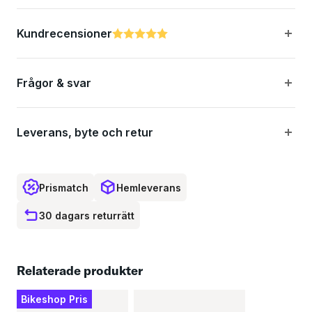
Vikt: 200 g
Kundrecensioner
Betyg:
5.0 utav 5 stjärnor
Frågor & svar
Leverans, byte och retur
Prismatch
Hemleverans
30 dagars returrätt
Relaterade produkter
Bikeshop Pris