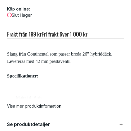
Köp online:
Slut i lager
Frakt från 199 kr
Fri frakt över 1 000 kr
Slang från Continental som passar breda 26" hybriddäck.
Levereras med 42 mm prestaventil.
Specifikationer:
Material: Butyl
Visa mer produktinformation
Dimention: 26", 47-559 -> 62-559
Se produktdetaljer
Ventil: 42 mm prestaventil