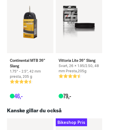
Continental MTB 26"
Vittoria Lite 26" Slang
Slang
Svart, 26 x 1.95/2.50, 48
mm Presta,205g
1.75" - 2.5", 42 mm
presta, 205 g
Betyg:
4.6 utav 5 stjärnor
Betyg:
4.6 utav 5 stjärnor
46
,-
79
,-
Kanske gillar du också
Bikeshop Pris