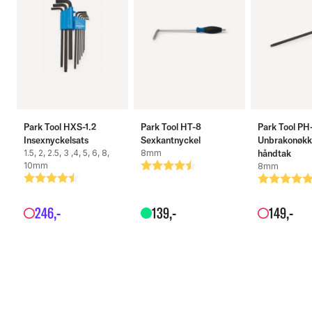
Park Tool HXS-1.2
Park Tool HT-8
Park Tool PH
Insexnyckelsats
Sexkantnyckel
Unbrakonøkk
1.5, 2, 2.5, 3 ,4, 5, 6, 8,
8mm
håndtak
10mm
Betyg:
4.8 utav 5 stjärnor
8mm
Betyg:
4.8 utav 5 stjärnor
Betyg:
5.0 utav 5
246
,-
139
,-
149
,-