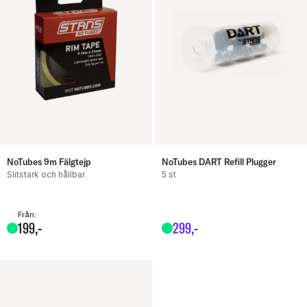
NoTubes 9m Fälgtejp
NoTubes DART Refill Plugger
Slitstark och hållbar
5 st
Från:
199
,-
299
,-