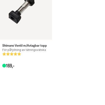
Shimano Ventil m/Avtagbar topp
För påfyllning av tätningsvätska
Betyg:
5.0 utav 5 stjärnor
169
,-