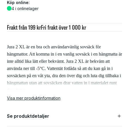
Köp online:
4 i onlinelager
Frakt från 199 kr
Fri frakt över 1 000 kr
Jura 2 XL är en bra och användarvänlig sovsäck för
hängmattor. Att komma in i en vanlig sovsäck i en hängmatta är
inte alltid lika lätt eller bekvämt. Jura 2 XL är bekväm att
använda ner till -5°C. Vattentät fotlåda så att du kan gå in i
sovsäcken på en våt yta, dra den över dig och luta dig tillbaka i
hängmattan utan att sovsäcken drar vatten in i materialet runt
dina fötter.
Visa mer produktinformation
Egenskaper:
Se produktdetaljer
Bekväm att använda ner till -5 ° C