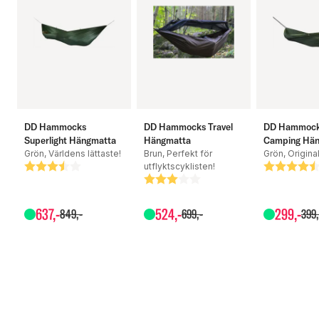
DD Hammocks
DD Hammocks Travel
DD Hammoc
Superlight Hängmatta
Hängmatta
Camping Hä
Grön, Världens lättaste!
Brun, Perfekt för
Grön, Original
utflyktscyklisten!
Betyg:
3.7 utav 5 stjärnor
Betyg:
4.5 utav 5
Betyg:
3.0 utav 5 stjärnor
637
,-
524
,-
299
,-
849
,-
699
,-
399