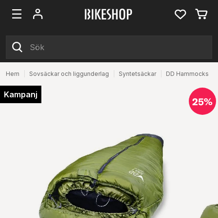
Hem
|
Sovsäckar och liggunderlag
|
Syntetsäckar
|
DD Hammocks
Kampanj
25%