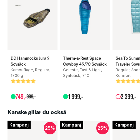
Mått - förpackat: 29 x 23 x 23 cm
Vikt: 2100 gram
DD Hammocks Jura 2
Therm-a-Rest Space
Sea To Summ
Sovsäck
Cowboy 45/7C Sovsäck
Traveler Sov
Kamouflage, Regular,
Celeste, Fast & Light,
Regular, Andd
1700 g
Syntetisk, 7°C
Komfort
Betyg:
5.0 utav 5 stjärnor
Betyg:
5.0 utav 5
749
,-
1
999
,-
2
399
,-
999
,-
Kanske gillar du också
Kampanj
Kampanj
Kampanj
25%
25%