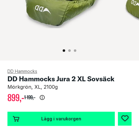
DD Hammocks
DD Hammocks Jura 2 XL Sovsäck
Mörkgrön, XL, 2100g
899
,-
1
199
,-
Lägg i varukorgen