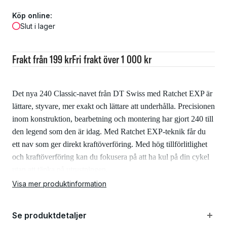
Köp online:
Slut i lager
Frakt från 199 kr
Fri frakt över 1 000 kr
Det nya 240 Classic-navet från DT Swiss med Ratchet EXP är
lättare, styvare, mer exakt och lättare att underhålla. Precisionen
inom konstruktion, bearbetning och montering har gjort 240 till
den legend som den är idag. Med Ratchet EXP-teknik får du
ett nav som ger direkt kraftöverföring. Med hög tillförlitlighet
och kraftöverföring kan du fokusera på att ha kul på din cykel
utan att tänka på utrustningen.
240 Classic MTB är gjord för mtbcyklar med skivbromsar.
Visa mer produktinformation
Specifikationer:
Se produktdetaljer