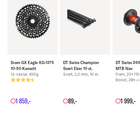
Sram GX Eagle XG-1275
DT Swiss Champion
DT Swiss 240
10-50 Kassett
Svart Eker 10 st.
MTB Nav
12-växlar, 450g
Svart, 2,0 mm, 10 st.
Fram, 20x110
Boost, 28h J
Betyg:
4.6 utav 5 stjärnor
1
859
,-
89
,-
1
999
,-