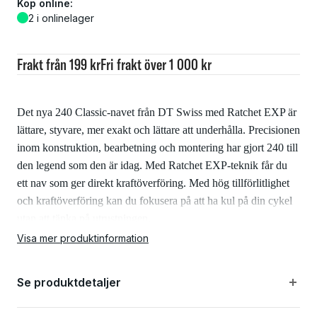
Köp online:
2 i onlinelager
Frakt från 199 kr
Fri frakt över 1 000 kr
Det nya 240 Classic-navet från DT Swiss med Ratchet EXP är
lättare, styvare, mer exakt och lättare att underhålla. Precisionen
inom konstruktion, bearbetning och montering har gjort 240 till
den legend som den är idag. Med Ratchet EXP-teknik får du
ett nav som ger direkt kraftöverföring. Med hög tillförlitlighet
och kraftöverföring kan du fokusera på att ha kul på din cykel
utan att tänka på utrustningen.
240 Classic MTB är gjord för mtbcyklar med skivbromsar.
Visa mer produktinformation
Specifikationer:
Se produktdetaljer