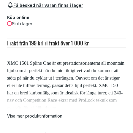
Få besked när varan finns i lager
Köp online:
Slut i lager
Frakt från 199 kr
Fri frakt över 1 000 kr
XMC 1501 Spline One är ett prestationsorienterat all mountain
hjul som är perfekt när du inte riktigt vet vad du kommer att
stöta på när du cyklar ut i terrängen. Oavsett om det är stigar
eller lite tuffare terräng, passar detta hjul perfekt. XMC 1501
har en bred karbonfälg som är idealisk för långa turer, ett 240-
nav och Competition Race-ekrar med ProLock-teknik som
avsevärt ökar hållbarheten.
XMC 1501 Spline One är hjulet för dig som cyklar i varierad
Visa mer produktinformation
terräng och som inte alltid vet vad som väntar dig.