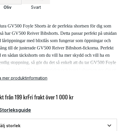
Oliv
Svart
ura GV500 Foyle Shorts är de perfekta shortsen för dig som
så har GV500 Reiver Bibshorts. Detta passar perfekt på utsidan
 låröppningar med blixtlås som fungerar som öppningar och
lgång till de justerade GV500 Reiver Bibshort-fickorna. Perfekt
 en sådan täckshorts om du vill ha mer skydd och vill ha en
entlig stoppning, så gör du det så enkelt att du tar GV500 Foyle
rts på utsidan! De bra materialen och tyget i shortsen ger dig en
k passform i kombination med komfort och prestanda hela
a mer produktinformation
en.
kt från 199 kr
Fri frakt över 1 000 kr
nskaper:
Storleksguide
Smala shorts designade för att fungera perfekt med GV500
Reiver Bibshorts!
älj storlek