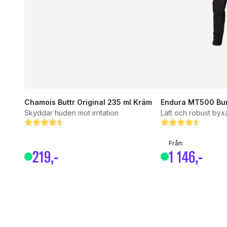
Chamois Buttr Original 235 ml Kräm
Endura MT500 Bur
Skyddar huden mot irritation
Lätt och robust byx
Betyg:
4.2 utav 5 stjärnor
Betyg:
4.5 utav 5 stjärn
Från:
219
,-
1
146
,-