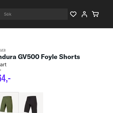
ura
ndura GV500 Foyle Shorts
art
:
64
,-