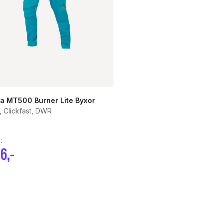
a MT500 Burner Lite Byxor
, Clickfast, DWR
:
26
,-