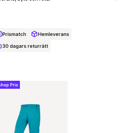
Prismatch
Hemleverans
30 dagars returrätt
shop Pris