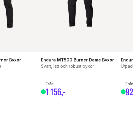
ner Byxor
Endura MT500 Burner Dame Byxor
Endur
a
Svart, lätt och robust byxor
U/pad
or
Från:
Från
1
156
,-
9