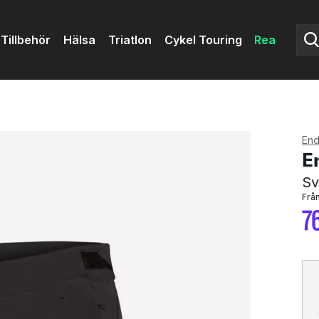
Tillbehör
Hälsa
Triatlon
Cykel Touring
Rea
End
E
Sv
Från
7