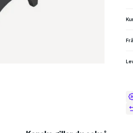
Ku
Fr
Le