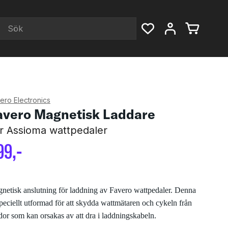
ero Electronics
avero Magnetisk Laddare
r Assioma wattpedaler
99
,-
netisk anslutning för laddning av Favero wattpedaler. Denna
speciellt utformad för att skydda wattmätaren och cykeln från
dor som kan orsakas av att dra i laddningskabeln.