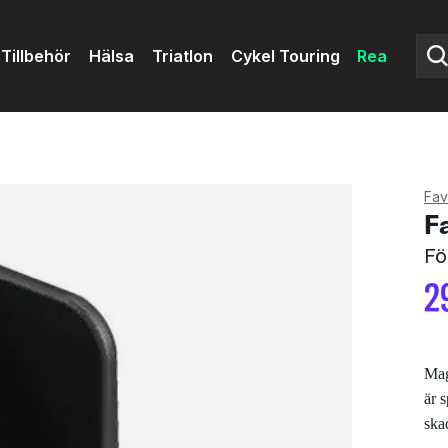
Tillbehör
Hälsa
Triatlon
Cykel Touring
Rea
Fav
F
Fö
2
Mag
är 
ska