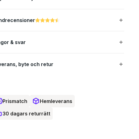
ndrecensioner
Betyg:
4.6 utav 5 stjärnor
ågor & svar
verans, byte och retur
Prismatch
Hemleverans
30 dagars returrätt