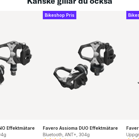
Kanske gillar du också
Bikeshop Pris
Bike
NO Effektmätare
Favero Assioma DUO Effektmätare
Faver
04g
Bluetooth, ANT+, 304g
Uppgr