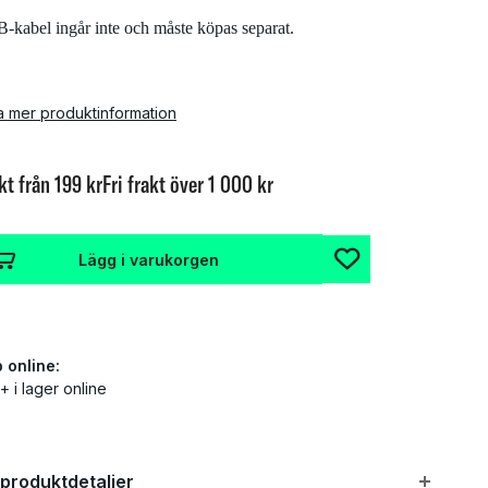
-kabel ingår inte och måste köpas separat.
a mer produktinformation
kt från 199 kr
Fri frakt över 1 000 kr
Lägg i varukorgen
 online:
+ i lager online
 produktdetaljer