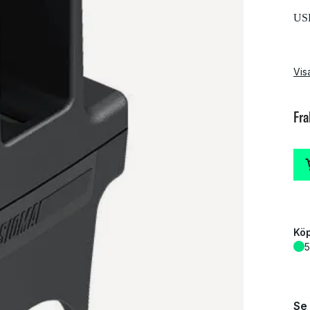
USB
Vis
Fra
Köp
5
Se