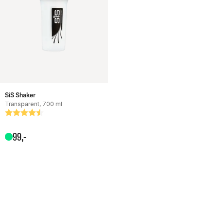
SiS Shaker
Transparent, 700 ml
Betyg:
4.8 utav 5 stjärnor
99
,-