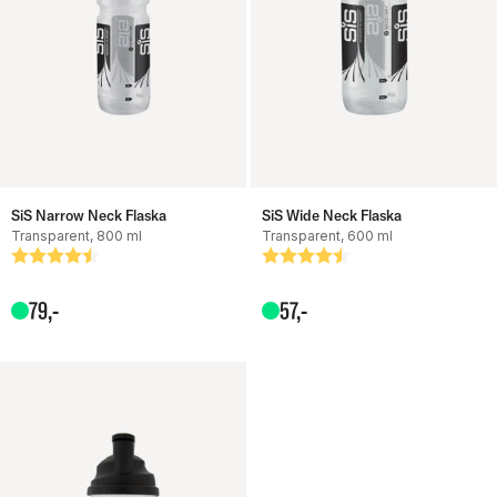
SiS Narrow Neck Flaska
SiS Wide Neck Flaska
Transparent, 800 ml
Transparent, 600 ml
Betyg:
4.5 utav 5 stjärnor
Betyg:
4.3 utav 5 stjärnor
79
,-
57
,-