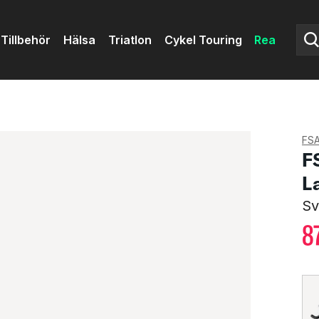
Tillbehör
Hälsa
Triatlon
Cykel Touring
Rea
FS
F
L
Sv
8