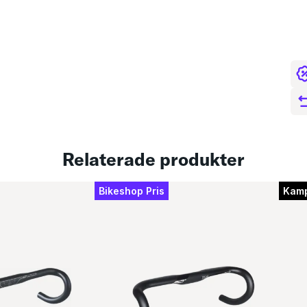
Full
och 
och 
gynn
Relaterade produkter
Bikeshop Pris
Kam