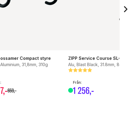
ossamer Compact styre
ZIPP Service Course SL-80 St
 Aluminium, 31,8mm, 310g
Alu, Blast Black, 31.8mm, 80/125 
Betyg:
5.0 utav 5 stjärnor
:
Från:
7
,-
1
256
,-
659
,-