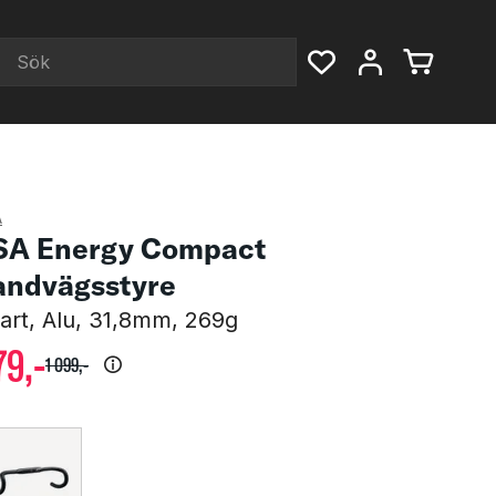
A
SA Energy Compact
andvägsstyre
art, Alu, 31,8mm, 269g
79
,-
1
099
,-