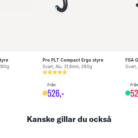
tyre
Pro PLT Compact Ergo styre
FSA G
 280g
Svart, Alu, 31,8mm, 280g
Svart,
or
Betyg:
5.0 utav 5 stjärnor
Från:
Från
526
,-
52
Kanske gillar du också