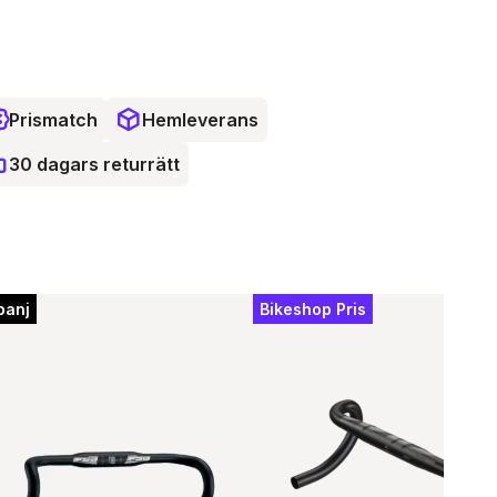
 Speed Ahead producerar cykelkomponenter i världsklass för terräng, väg
triathlon. Det italienska företagets passion och engagemang för forskning
utveckling innebär att de ständigt levererar förstklassiga produkter som
ar deras kunder.
Prismatch
Hemleverans
30 dagars returrätt
panj
Bikeshop Pris