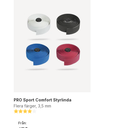
PRO Sport Comfort Styrlinda
Flera färger, 3,5 mm
Betyg:
4.0 utav 5 stjärnor
Från: