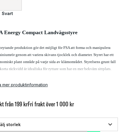
Svart
A Energy Compact Landvägsstyre
rytande produktion gör det möjligt för FSA att forma och manipulera
iniumrör genom att variera skivans tjocklek och diameter. Styret har ett
nomiskt plant område på varje sida av klämområdet. Styrelsens grunt fall
korta räckvidd är idealiska för ryttare som har en mer bekväm sittplats.
dpunkter:
a mer produktinformation
Dubbelbotten aluminium
kt från 199 kr
Fri frakt över 1 000 kr
Ergonomisk platt topp ger bättre grepp
110 mm långt klämområde ger tillräckligt med utrymme för montering
älj storlek
av tillbehör