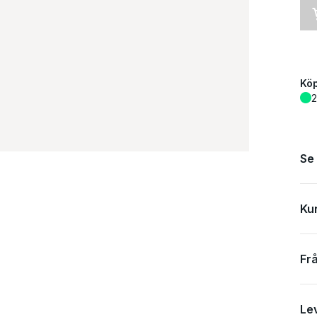
Spec
Köp
2
Se
Ku
Fr
Om 
Le