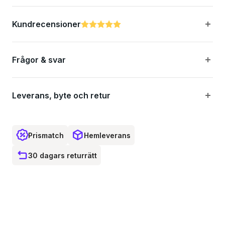
Kompatibilitet: Rally RS200, Vector 3
Kundrecensioner
Betyg:
5.0 utav 5 stjärnor
Med sensor
Frågor & svar
Leverans, byte och retur
Prismatch
Hemleverans
30 dagars returrätt