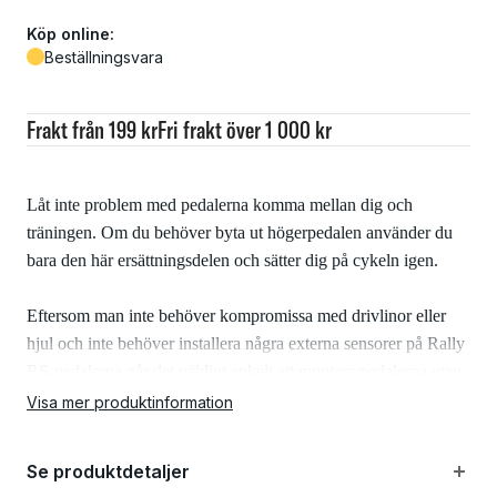
Köp online:
Beställningsvara
Frakt från 199 kr
Fri frakt över 1 000 kr
Låt inte problem med pedalerna komma mellan dig och
träningen. Om du behöver byta ut högerpedalen använder du
bara den här ersättningsdelen och sätter dig på cykeln igen.
Eftersom man inte behöver kompromissa med drivlinor eller
hjul och inte behöver installera några externa sensorer på Rally
RS-pedalerna går det väldigt enkelt att montera pedalerna utan
hjälp från en cykelaffär.
Visa mer produktinformation
Specifikationer
Se produktdetaljer