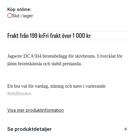
Köp online:
Slut i lager
Frakt från 199 kr
Fri frakt över 1 000 kr
Jagwire DCA504 bromsbelägg för skivbroms. Utvecklat för
jämn bromskänsla och stabil prestanda.
Ett bra val för vardag, träning och turer i varierande
förhållanden.
Visa mer produktinformation
Kompatibilitet
Passar följande bromsok:
Se produktdetaljer
Shimano Dura-Ace BR-R9170, BR-R9270