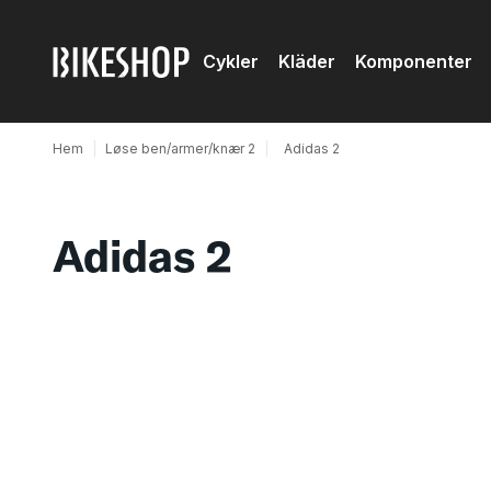
Cykler
Kläder
Komponenter
Hem
|
Løse ben/armer/knær 2
|
Adidas 2
Adidas 2