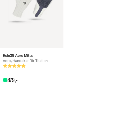
Rule28 Aero Mitts
Aero, Handskar för Triatlon
Betyg:
5.0 utav 5 stjärnor
879
,-