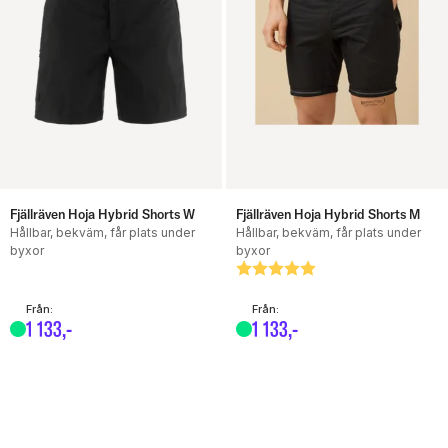
Fjällräven Hoja Hybrid Shorts W
Fjällräven Hoja Hybrid Shorts M
Hållbar, bekväm, får plats under
Hållbar, bekväm, får plats under
byxor
byxor
Betyg:
5.0 utav 5 stjärnor
Från:
Från:
1
133
,-
1
133
,-