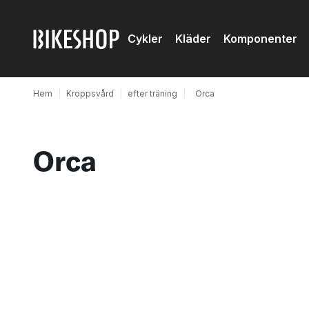
Cykler
Kläder
Komponenter
Hem
|
Kroppsvård
|
efter träning
|
Orca
Orca