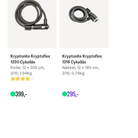
Säkerhetsnivå: 2/10
Vikt: 1.11 kg
Kryptonite Kryptoflex
Kryptonite Kryptoflex
1230 Cykellås
1218 Cykellås
Kode, 12 x 305 cm,
Nøkkel, 12 x 180 cm,
2/10, 1.04kg
2/10, 0,79kg
Betyg:
4.0 utav 5 stjärnor
399
,-
295
,-