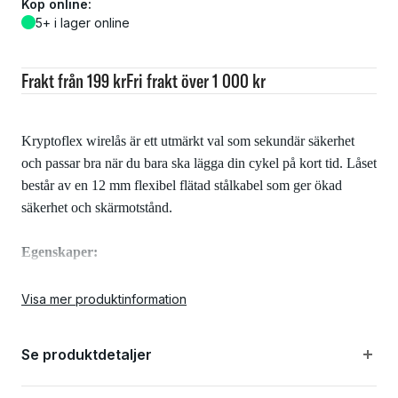
Köp online:
5+ i lager online
Frakt från 199 kr
Fri frakt över 1 000 kr
Kryptoflex wirelås är ett utmärkt val som sekundär säkerhet
och passar bra när du bara ska lägga din cykel på kort tid. Låset
består av en 12 mm flexibel flätad stålkabel som ger ökad
säkerhet och skärmotstånd.
Egenskaper:
Avancerad låscylinder som ger bra skydd mot låsning
Visa mer produktinformation
Easy-click locking gör det inte nödvändigt att använda en
Se produktdetaljer
nyckel när den låses