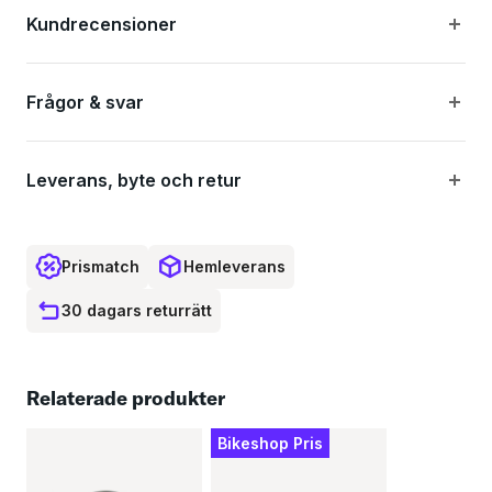
Väderbeständig cylinder med automatisk
Kundrecensioner
stängningsfunktion
Levereras med två nyckler
Frågor & svar
Specifikationer:
Leverans, byte och retur
Färg: Svart
Prismatch
Hemleverans
Låstyp: Wirelås
30 dagars returrätt
Material: Stål
Lås: Nyckel
Relaterade produkter
Mått: 12x305 cm
Bikeshop Pris