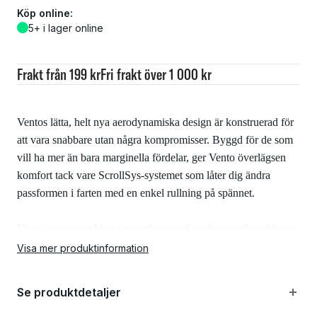
Köp online:
5+ i lager online
Frakt från 199 kr
Fri frakt över 1 000 kr
Ventos lätta, helt nya aerodynamiska design är konstruerad för
att vara snabbare utan några kompromisser. Byggd för de som
vill ha mer än bara marginella fördelar, ger Vento överlägsen
komfort tack vare ScrollSys-systemet som låter dig ändra
passformen i farten med en enkel rullning på spännet.
Vento, som utvecklats i samarbete med professionella cyklister,
minimerar luftmotståndet och ökar hastigheten utan att
Visa mer produktinformation
kompromissa med vare sig vikt eller komfort. Resultatet är
Lazers snabbaste landsvägshjälm någonsin. Designad för att
Se produktdetaljer
vara snabbast i en spurtposition i en vinkel på 15°, är luftflödet
optimerat för att hjälpa dig att öka hastigheten och klättra i