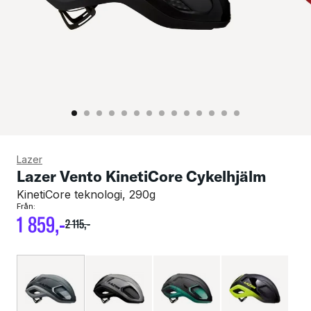
Lazer
Lazer Vento KinetiCore Cykelhjälm
KinetiCore teknologi, 290g
Från:
1
859
,-
2
115
,-