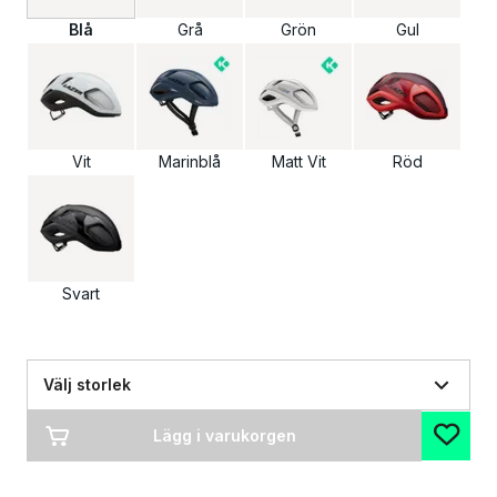
Blå
Grå
Grön
Gul
Vit
Marinblå
Matt Vit
Röd
Svart
Välj storlek
Lägg i varukorgen