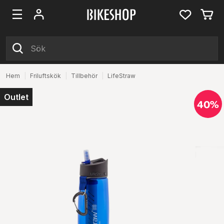
Hem
|
Friluftskök
|
Tillbehör
|
LifeStraw
Outlet
40%