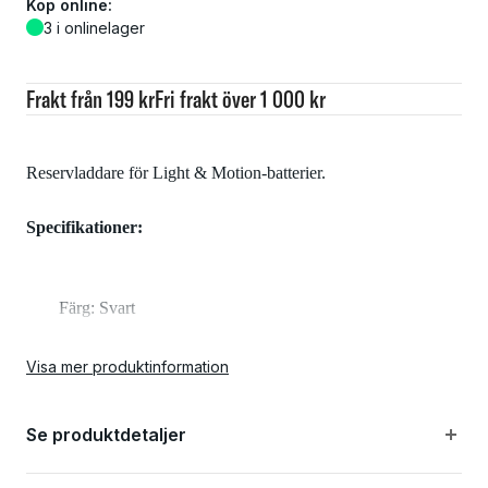
Köp online:
3 i onlinelager
Frakt från 199 kr
Fri frakt över 1 000 kr
Reservladdare för Light & Motion-batterier.
Specifikationer:
Färg: Svart
Kompatibilitet: 2, 3 eller 6-cells batteri från Light &
Visa mer produktinformation
Motion
Se produktdetaljer
Laddningsindikator