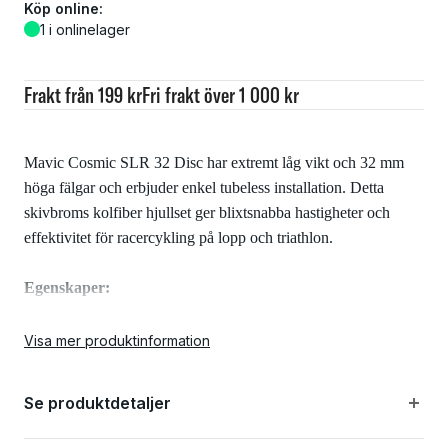
Köp online:
1 i onlinelager
Frakt från 199 kr
Fri frakt över 1 000 kr
Mavic Cosmic SLR 32 Disc har extremt låg vikt och 32 mm
höga fälgar och erbjuder enkel tubeless installation. Detta
skivbroms kolfiber hjullset ger blixtsnabba hastigheter och
effektivitet för racercykling på lopp och triathlon.
Egenskaper:
Visa mer produktinformation
Otrolig aerodynamisk effektivitet och stabilitet i sidvind
Se produktdetaljer
32 mm djup / 26 mm bred NACA-fälgprofil som är
vindtunneltestad för bästa effektivitet