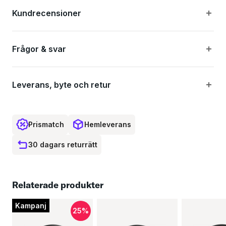
Kundrecensioner
Infinity-nav: stel axel, hållbara lager och ny design med
ID360 frihjulsbody teknik
Frågor & svar
Fälgdesignen eliminerar behovet av tubeless tejp, sparar
30 g vid tubeless installation
Leverans, byte och retur
Speciellt utformad för skivbromsar
100% kolfiber
Prismatch
Hemleverans
30 dagars returrätt
Specifikationer:
Relaterade produkter
Hjulstorlek: 622x19TC Road
Kampanj
25%
Rekommenderad däckbredd: 25-32 mm