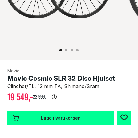
Mavic
Mavic Cosmic SLR 32 Disc Hjulset
Clincher/TL, 12 mm TA, Shimano/Sram
19
549
,-
22
999
,-
Lägg i varukorgen