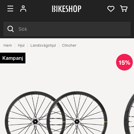
Hem
|
Hjul
|
Landsvägshjul
|
Clincher
Kampanj
15%