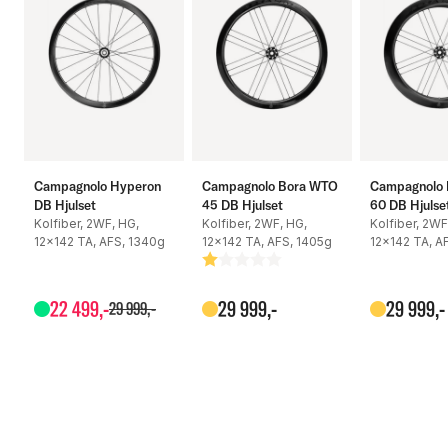
Material - fälg: kol
Material - nav: aluminium
Fälg - typ: Clincher / Tubeless
Fälg - bredd: 19 mm inuti
Campagnolo Hyperon
Campagnolo Bora WTO
Campagnolo
DB Hjulset
45 DB Hjulset
60 DB Hjulse
Kolfiber, 2WF, HG,
Kolfiber, 2WF, HG,
Kolfiber, 2WF
Fälg - höjd: 32 mm
12x142 TA, AFS, 1340g
12x142 TA, AFS, 1405g
12x142 TA, A
Betyg:
1.0 utav 5 stjärnor
Ekrar: Straight pull, elliptical aero
22
499
,-
29
999
,-
29
999
,-
29
999
,-
Ekrar - antall: 24/24
Bromstyp: Skivbroms
Skivbromsfäste: Centerlock