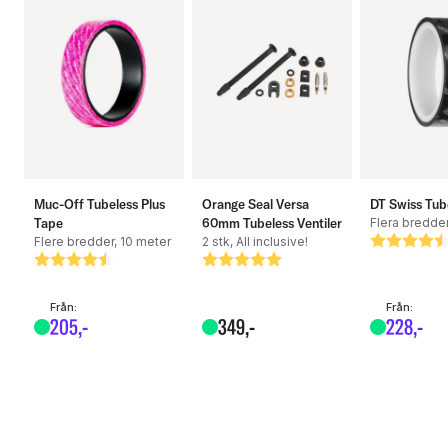
Muc-Off Tubeless Plus
Orange Seal Versa
DT Swiss Tub
Tape
60mm Tubeless Ventiler
Flera bredder
Flere bredder, 10 meter
2 stk, All inclusive!
Betyg:
4.7 utav 5
Betyg:
4.4 utav 5 stjärnor
Betyg:
5.0 utav 5 stjärnor
Från:
Från:
205
,-
349
,-
228
,-