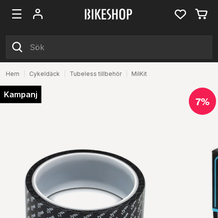
Hem
|
Cykeldäck
|
Tubeless tillbehör
|
MilKit
Kampanj
7%