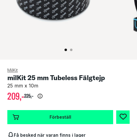
MilKit
milKit 25 mm Tubeless Fälgtejp
25 mm x 10m
209
,-
225
,-
Förbeställ
Få besked när varan finns i lager