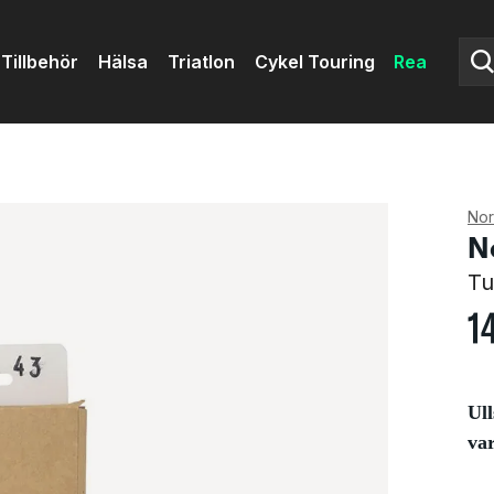
Tillbehör
Hälsa
Triatlon
Cykel Touring
Rea
Nor
N
Tu
1
Ull
va