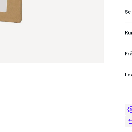
Se
Spec
Ku
Fr
Le