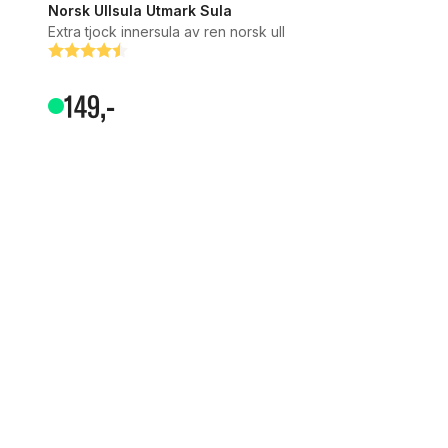
Norsk Ullsula Utmark Sula
Extra tjock innersula av ren norsk ull
Betyg:
4.8 utav 5 stjärnor
149
,-