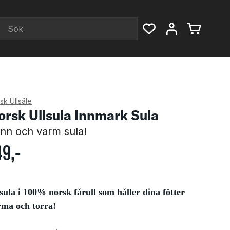
sk Ullsåle
orsk Ullsula Innmark Sula
nn och varm sula!
49
,-
sula i 100% norsk fårull som håller dina fötter
rma och torra!