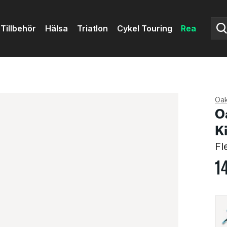
Tillbehör
Hälsa
Triatlon
Cykel Touring
Rea
Oak
O
Ki
Fl
1