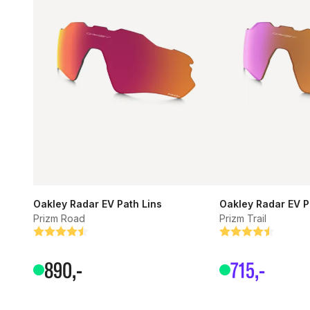
Oakley Radar EV Path Lins
Oakley Radar EV P
Prizm Road
Prizm Trail
Betyg:
4.9 utav 5 stjärnor
Betyg:
4.7 utav 5 stjärn
890
,-
715
,-