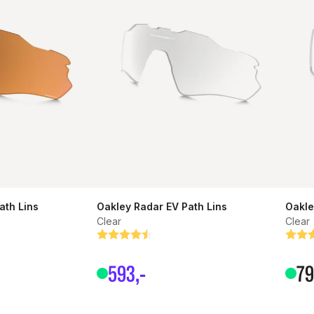
ath Lins
Oakley Radar EV Path Lins
Oakle
Clear
Clear
or
Betyg:
4.9 utav 5 stjärnor
Bety
5.0 u
593
,-
7