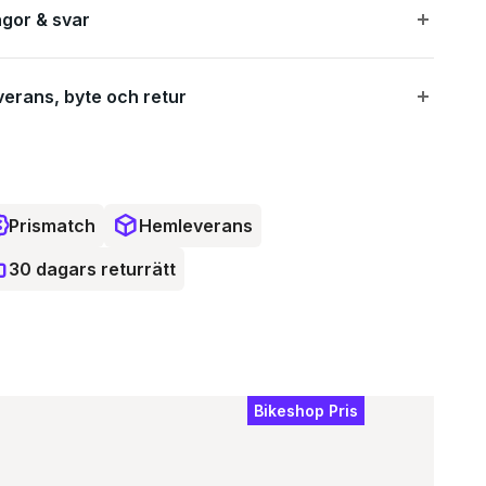
ågor & svar
verans, byte och retur
Prismatch
Hemleverans
30 dagars returrätt
Bikeshop Pris