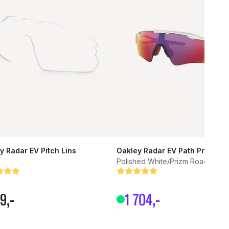
y Radar EV Pitch Lins
Oakley Radar EV Path Prizm G
Polished White/Prizm Road
g:
tav 5 stjärnor
Betyg:
5.0 utav 5 stjärnor
99
,-
1
704
,-