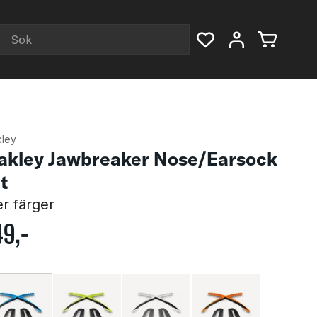
ley
akley Jawbreaker Nose/Earsock
t
er färger
49
,-