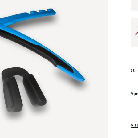
Oak
Spe
Vis