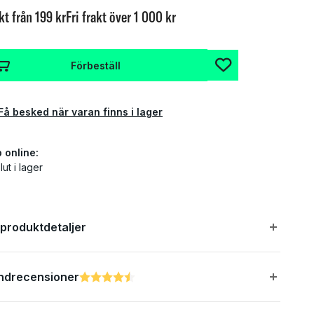
kt från 199 kr
Fri frakt över 1 000 kr
Förbeställ
Få besked när varan finns i lager
 online:
lut i lager
 produktdetaljer
ndrecensioner
Betyg:
4.8 utav 5 stjärnor