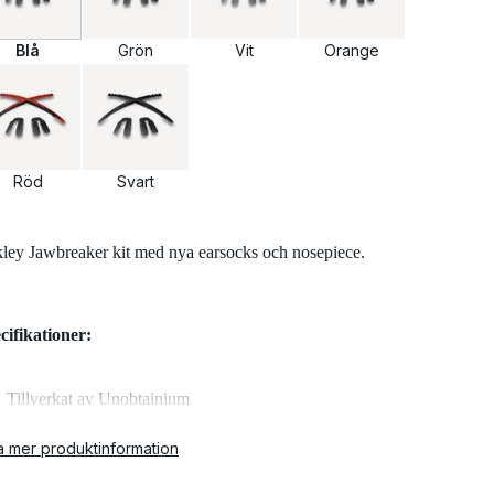
Blå
Grön
Vit
Orange
Röd
Svart
ley Jawbreaker kit med nya earsocks och nosepiece.
cifikationer:
Tillverkat av Unobtainium
a mer produktinformation