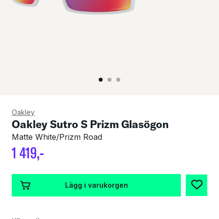
Oakley
Oakley Sutro S Prizm Glasögon
Matte White/Prizm Road
1
419
,-
Lägg i varukorgen