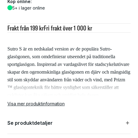
Köp online:
5+ i lager online
Frakt från 199 kr
Fri frakt över 1 000 kr
Sutro S är en nedskalad version av de populära Sutro-
glasögonen, som omdefinierar utseendet på traditionella
sportglasögon. Inspirerad av vardagslivet för stadscykelutövare
skapar den ogenomskinliga glasögonen en djärv och mångsidig
stil som skyddar användaren från väder och vind, med Prizm
™ glasögonteknik för bättre synlighet som säkerställer att
cyklister kan åka säkert och smidigt hela dagen.
Visa mer produktinformation
Prizm
Se produktdetaljer
Prizm™ är en revolutionerande linsteknologi som är utvecklad
och bygger på tiotals år med vetenskaplig forskning på färg och