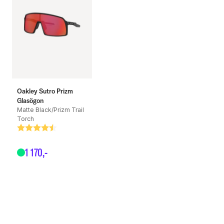
Färg: Matte White
Lins: Prizm Road
Oakley Sutro Prizm
Glasögon
Matte Black/Prizm Trail
Torch
Betyg:
4.4 utav 5 stjärnor
1
170
,-