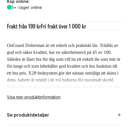
Köp online:
5+ i lager online
Frakt från 199 kr
Fri frakt över 1 000 kr
OnGuard Doberman är ett enkelt och praktiskt lås. Trådlås av
god och säker kvalitet, har en säkerhetsnivå på 45 av 100.
Således är låset bra för dig som vill ha ett enkelt lås som inte är
för tungt och som bibehåller god kvalitet och bra funktion till
ett bra pris. X2P-bultsystem gör det nästan omöjligt att skära i
detta, kabeln är smidd i de två bultarna för maximalt skydd.
Kabeln har en tunn vinylbeläggning som skyddar färg och ytor.
Fäste och extra nycklar ingår.
Visa mer produktinformation
Livstidsgaranti gäller OnGuard Doberman.
Se produktdetaljer