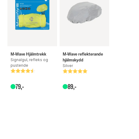
M-Wave Hjälmtrekk
M-Wave reflekterande
Signalgul, refleks og
hjälmskydd
pustende
Silver
Betyg:
4.6 utav 5 stjärnor
Betyg:
5.0 utav 5 stjärnor
79
,-
89
,-