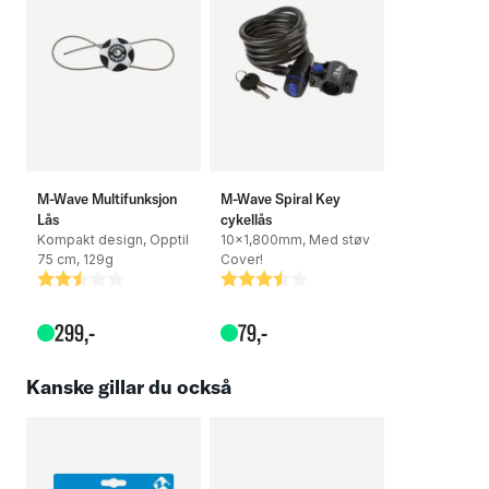
Specifikationer:
Färg: Svart / gul
Mått: 185 cm x 15 mm, kabeldiameter 10 - 15 mm
M-Wave Multifunksjon
M-Wave Spiral Key
Lås
cykellås
Kompakt design, Opptil
10x1,800mm, Med støv
Vikt: 948 gram
75 cm, 129g
Cover!
Betyg:
2.5 utav 5 stjärnor
Betyg:
3.5 utav 5 stjärnor
299
,-
79
,-
Kanske gillar du också